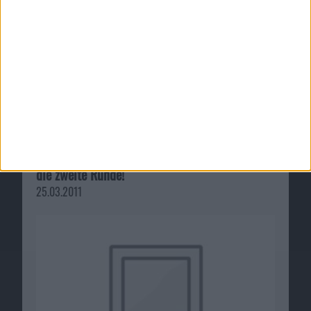
Dissidia 012 Final Fantasy – Test: Die epische
Schlacht geht auf der PlayStation Portable in
die zweite Runde!
25.03.2011