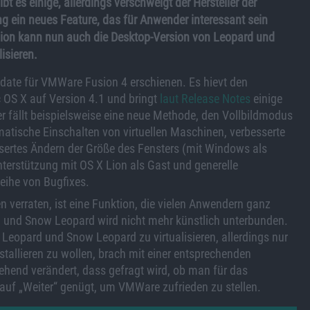
bt es einige, allerdings verschweigt der Hersteller der
ng ein neues Feature, das für Anwender interessant sein
on kann nun auch die Desktop-Version von Leopard und
isieren.
pdate für VMWare Fusion 4 erschienen. Es hievt den
ac OS X auf Version 4.1 und bringt
laut Release Notes
einige
 fällt beispielsweise eine neue Methode, den Vollbildmodus
atische Einschalten von virtuellen Maschinen, verbesserte
sertes Ändern der Größe des Fensters (mit Windows als
nterstützung mit OS X Lion als Gast und generelle
eihe von Bugfixes.
 verraten, ist eine Funktion, die vielen Anwendern ganz
d
und Snow Leopard wird nicht mehr künstlich unterbunden.
Leopard und Snow Leopard zu virtualisieren, allerdings nur
stallieren zu wollen, brach mit einer entsprechenden
hend verändert, dass gefragt wird, ob man für das
 auf „Weiter“ genügt, um VMWare zufrieden zu stellen.