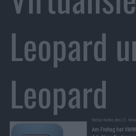
Leopard u
Leopard
Stefan Keller, den 21. No
Am Freitag hat VMWa