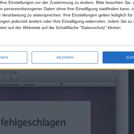
Ihre Einstellungen vor der Zustimmung zu ändern.
Bitte beachten Sie, 
glichkeiten: Beispielsweise ist es somit möglich, alte
r personenbezogener Daten ohne Ihre Einwilligung stattfinden kann, 
-Macs den Binärübersetzer Rosetta, der ab Lion nicht mehr
 Verarbeitung zu widersprechen. Ihre Einstellungen gelten lediglich für
Aber auch für Entwickler, die ihre Software auf älteren
ungen jederzeit ändern oder Ihre Einwilligung widerrufen, indem Sie zu
en auf der Webseite auf die Schaltfläche "Datenschutz" klicken.
on Leopard und Snow Leopard
Bild 1 von 1
ONEN
ABLEHNEN
ZUS