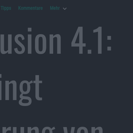
Tipps
Kommentare
Mehr
sion 4.1:
ingt
erung von