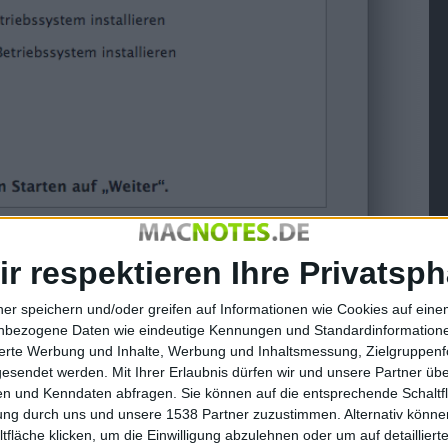
ir respektieren Ihre Privatsph
ner speichern und/oder greifen auf Informationen wie Cookies auf ein
nbezogene Daten wie eindeutige Kennungen und Standardinformatione
sierte Werbung und Inhalte, Werbung und Inhaltsmessung, Zielgruppen
gesendet werden.
Mit Ihrer Erlaubnis dürfen wir und unsere Partner ü
n und Kenndaten abfragen. Sie können auf die entsprechende Schaltfl
laden
(785x601 Pixel, 58 kB).
tung durch uns und unsere 1538 Partner zuzustimmen. Alternativ können
fläche klicken, um die Einwilligung abzulehnen oder um auf detailliert