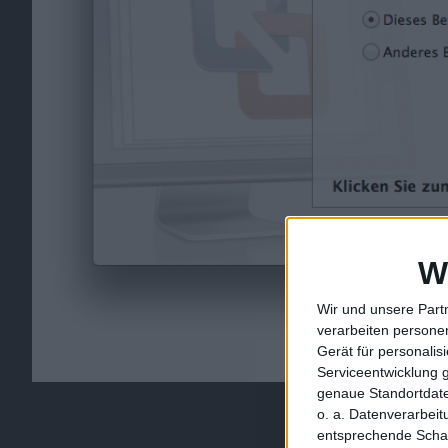
W
Wir und unsere Part
verarbeiten persone
Gerät für personali
Serviceentwicklung 
genaue Standortdate
Bild in voller Größe
herunter
o. a. Datenverarbei
entsprechende Schalt