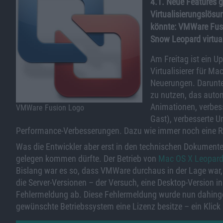
4.1. Neue Features gi
Virtualisierungslösu
könnte: VMWare Fusi
Snow Leopard virtual
Am Freitag ist ein U
Virtualisierer für M
Neuerungen. Darunter
zu nutzen, das autom
Animationen, verbes
VMWare Fusion Logo
Gast), verbesserte U
Performance-Verbesserungen. Dazu wie immer noch eine R
Was die Entwickler aber erst in den technischen Dokumenten
gelegen kommen dürfte. Der Betrieb von
Mac OS X Leopar
Bislang war es so, dass VMWare durchaus in der Lage war, 
die Server-Versionen – der Versuch, eine Desktop-Version in
Fehlermeldung ab. Diese Fehlermeldung wurde nun dahinge
gewünschte Betriebssystem eine Lizenz besitze – ein Klick