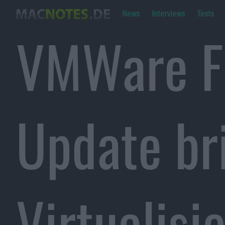
News
Interviews
Tests
VMWare Fu
Update br
Virtualisi