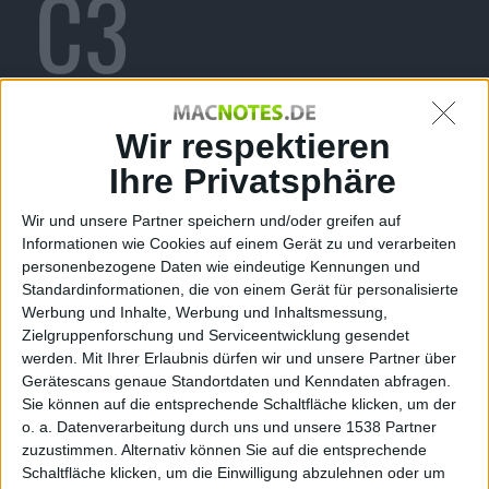
C3
Technologie
Wir respektieren
Ihre Privatsphäre
Wir und unsere Partner speichern und/oder greifen auf
s
Informationen wie Cookies auf einem Gerät zu und verarbeiten
personenbezogene Daten wie eindeutige Kennungen und
Standardinformationen, die von einem Gerät für personalisierte
Werbung und Inhalte, Werbung und Inhaltsmessung,
Zielgruppenforschung und Serviceentwicklung gesendet
werden.
Mit Ihrer Erlaubnis dürfen wir und unsere Partner über
kg, den 31. Oktober 2011
Gerätescans genaue Standortdaten und Kenndaten abfragen.
iOS
Maps bald in 3D?
Apple
hat offenbar C3
Sie können auf die entsprechende Schaltfläche klicken, um der
o. a. Datenverarbeitung durch uns und unsere 1538 Partner
Technologies gekauft, eine Firma die sich mit 3D-
zuzustimmen. Alternativ können Sie auf die entsprechende
Kartendiensten beschäftigt. Denkbar ist eine
Schaltfläche klicken, um die Einwilligung abzulehnen oder um
Erweiterung der Maps-Anwendung um 3D-Karten.