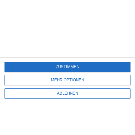
Apple veröffentlicht tvOS 14.5 und watchOS
7.4 Beta 7
07.04.2021
ZUSTIMMEN
MEHR OPTIONEN
ABLEHNEN
iFactory: Inside Apple, Humble Bundle
sammelt fast halbe Million Dollar Spenden,