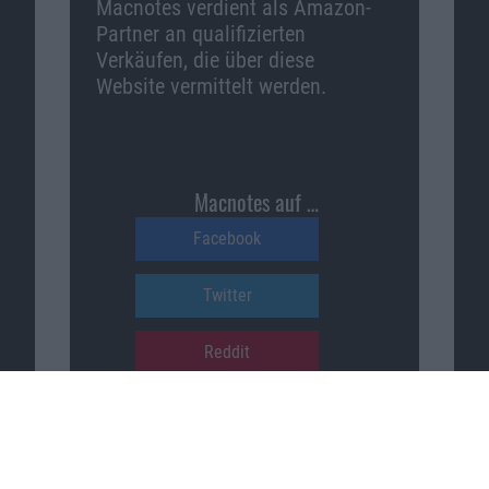
Macnotes verdient als Amazon-
Partner an qualifizierten
Verkäufen, die über diese
Website vermittelt werden.
Macnotes auf …
Facebook
Twitter
Reddit
YouTube