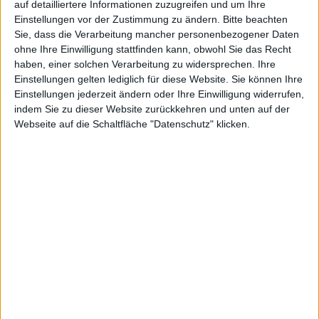
auf detailliertere Informationen zuzugreifen und um Ihre
Einstellungen vor der Zustimmung zu ändern.
Bitte beachten
Wie alle anderen Funktionen wird die Karten-
Sie, dass die Verarbeitung mancher personenbezogener Daten
Anwendung auf
iPhone
,
iPad
und iPod touch stetig
ohne Ihre Einwilligung stattfinden kann, obwohl Sie das Recht
verbessert und erweitert. Gab es am Anfang die reinen
haben, einer solchen Verarbeitung zu widersprechen. Ihre
GoogleMaps-Karten, stehen nun auch
Einstellungen gelten lediglich für diese Website. Sie können Ihre
Einstellungen jederzeit ändern oder Ihre Einwilligung widerrufen,
flächendeckende Verkehrsinformationen zur
indem Sie zu dieser Website zurückkehren und unten auf der
Verfügung. Mit C3 Technologies könnten die Karten
Webseite auf die Schaltfläche "Datenschutz" klicken.
eine weitere Dimension hinzubekommen. Im
vergangenen Jahr startete
Apple
den Weg in die 3D-
Technologie mit dem Kauf des 3D-Map-Unternehmens
Poly9, der mit C3 nun weiter verfolgt wird.
Bereits im August soll C3 laut
9to5Mac
gekauft und
alle Services eingestellt worden sein, damals gingen
lediglich Gerüchte um, dass Apple der Käufer sein
könnte. Nun werden die Anzeichen dafür immer
deutlicher: Laut Quellen sollen C3-CEO Mattias
Astrom, CFO Kjell Cederstrand, und Technikchef
Ludvig Emgard bereits in Apples
iOS
-Abteilung