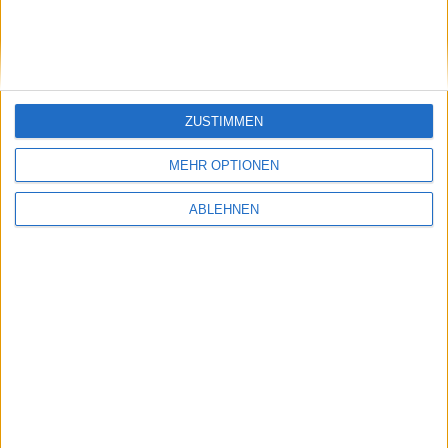
iPhone 4S-Akku: Kürzere Akkul…
ZUSTIMMEN
MEHR OPTIONEN
Sonic Generations: Vorbestelle…
ABLEHNEN
Ähnliche Nachrichten
Sucht Apple für das iPhone 5S Spezialisten für
Fingerabdruck-Sensoren?
10.04.2013