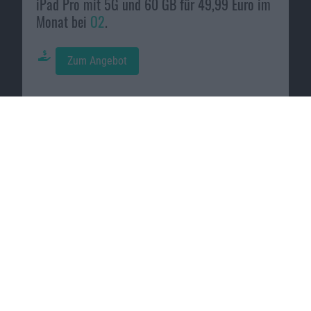
iPad Pro mit 5G und 60 GB für 49,99 Euro im
Monat bei
O2
.
Zum Angebot
Viele Handys für nur 1 Euro bei
FYVE
.
Zum Angebot
iPad verkaufen bei
reBuy
.
Zum Angebot