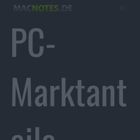
PC-
Marktant
eile,