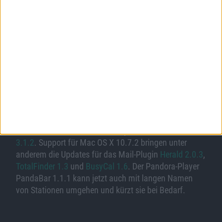
es, das iPhone, iPod oder iPad am Mac wie eine
extrene Festplatte angezeigt werden. Damit erhält man
ohne Jailbreak die Möglichkeit, Bilder, Musik und
Dateien vom iOS-Gerät auf den Mac zu kopieren und
andersherum, ohne iTunes zu verwenden. Download
Trial (5,6 MB).
Software-Updates:
Fehlerbehebungen für den
Downloader für die Mediatheken von ARD, ZDF, 3sat,
ARTE und WDR,
Mediathek 2.5r
, für
GrowlMail 1.3.1
,
für Billings Pro 1.5.3, für die Beta von
Google Chrome
15.0.874.92
und für den Bitmap-Bildbearbeiter
Acorn
3.1.2
. Support für Mac OS X 10.7.2 bringen unter
anderem die Updates für das Mail-Plugin
Herald 2.0.3
,
TotalFinder 1.3
und
BusyCal 1.6
. Der Pandora-Player
PandaBar 1.1.1 kann jetzt auch mit langen Namen
von Stationen umgehen und kürzt sie bei Bedarf.