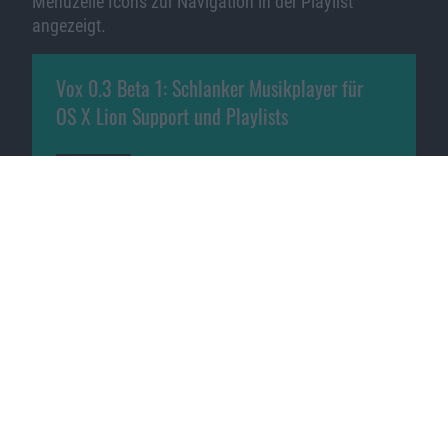
Menüzeile Icons zur Navigation in der Playlist
angezeigt.
Vox 0.3 Beta 1: Schlanker Musikplayer für
OS X Lion Support und Playlists
Bild 1 von 1