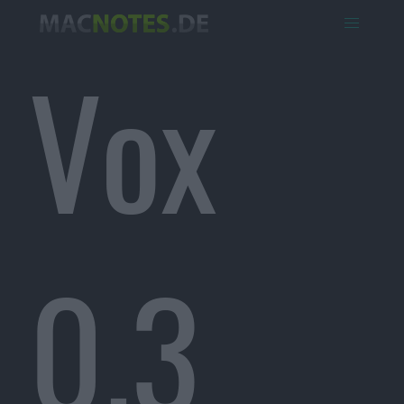
Vox
0.3