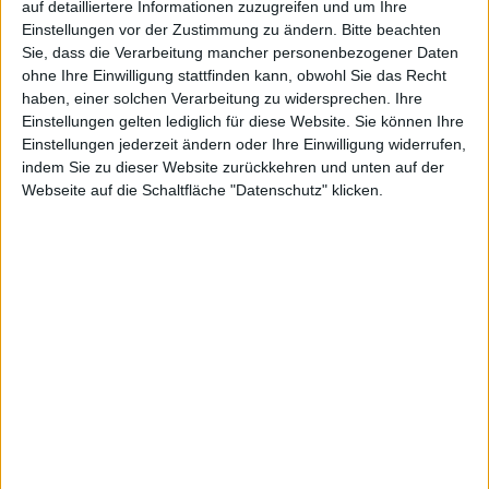
auf detailliertere Informationen zuzugreifen und um Ihre
vorgestellt
Einstellungen vor der Zustimmung zu ändern.
Bitte beachten
Sie, dass die Verarbeitung mancher personenbezogener Daten
ohne Ihre Einwilligung stattfinden kann, obwohl Sie das Recht
haben, einer solchen Verarbeitung zu widersprechen. Ihre
Einstellungen gelten lediglich für diese Website. Sie können Ihre
Einstellungen jederzeit ändern oder Ihre Einwilligung widerrufen,
Alexander Trust, den 3. Juli 2011
indem Sie zu dieser Website zurückkehren und unten auf der
THQ hat neue Erweiterungen zum Wrestling-Game
Webseite auf die Schaltfläche "Datenschutz" klicken.
WWE All Stars vorgestellt. Die neuen Inhalte sollen
online über die Plattformen Xbox LIVE und PlayStation
Network verfügbar gemacht werden.
Das Wrestling-Game
WWE All Stars
soll mit neuem
Content erweitert werden. „The Million Dollar Man“ Ted
DiBiase und sein gleichnamiger Sohn werden mit dem
„Million Dollar Pack“ via Download schon jetzt
angeboten.
Im „All-Time Greats Pack“ werden Hawk, Animal, Jerry
„The King“ Lawler und Chris Jericho verfügbar