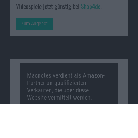
Videospiele jetzt günstig bei
Shop4de
.
Zum Angebot
Macnotes verdient als Amazon-
Partner an qualifizierten
Verkäufen, die über diese
Website vermittelt werden.
Macnotes auf …