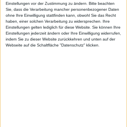
japanischen
Einstellungen vor der Zustimmung zu ändern.
Bitte beachten
Sie, dass die Verarbeitung mancher personenbezogener Daten
ohne Ihre Einwilligung stattfinden kann, obwohl Sie das Recht
haben, einer solchen Verarbeitung zu widersprechen. Ihre
Einstellungen gelten lediglich für diese Website. Sie können Ihre
Verkaufs-
Einstellungen jederzeit ändern oder Ihre Einwilligung widerrufen,
indem Sie zu dieser Website zurückkehren und unten auf der
Webseite auf die Schaltfläche "Datenschutz" klicken.
Charts
Alexander Trust, den 17. Juni 2011
Sonys PSP thront trotz Verkaufsrückgang noch immer
auf Platz 1 der wöchentlichen japanischen Hardware-
Verkaufscharts. Viele andere Plattformen konnten ihre