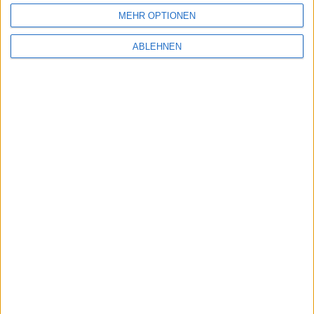
erscheinen.
MEHR OPTIONEN
ABLEHNEN
Michael Jackson: The Experienc…
Ubisoft - Assassin's Creed und…
Ähnliche Nachrichten
Gameloft – 20 iPhone- und iPad-Spiele zum
Black Friday günstiger
25.11.2011