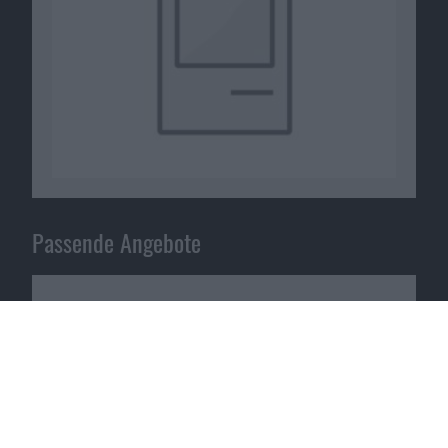
Passende Angebote
Zoo 2: Animal Park im App Store
herunterladen bei
Upjers
.
Zum Angebot