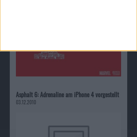
Asphalt 6: Adrenaline am iPhone 4 vorgestellt
03.12.2010