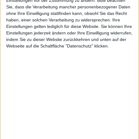
möglich, Profile von Usern der Karriere-Plattform
Einstellungen vor der Zustimmung zu ändern.
Bitte beachten
Sie, dass die Verarbeitung mancher personenbezogener Daten
LinkedIn zu hacken und sich ohne Passwort Zugriff
ohne Ihre Einwilligung stattfinden kann, obwohl Sie das Recht
auf die Daten zu verschaffen. Auf diese
haben, einer solchen Verarbeitung zu widersprechen. Ihre
Sicherheitslücke weist IT-Experte Rishi Narang
Einstellungen gelten lediglich für diese Website. Sie können Ihre
gegenüber der Nachrichten-Seite
Welt
hin.
Einstellungen jederzeit ändern oder Ihre Einwilligung widerrufen,
indem Sie zu dieser Website zurückkehren und unten auf der
Cookies verlieren normalerweise nach 24 Stunden ihre
Webseite auf die Schaltfläche "Datenschutz" klicken.
Gültigkeit, bei Banken und Sparkassen meistens nach
wenigen Minuten. Die Cookies, die LinkedIn
verwendet, würden allerdings erst nach 1 Jahr
gelöscht, so der IT-Experte. Hacker hätten somit die
Möglichkeit, die User-Profile einzusehen.
Derzeit arbeite man bei LinkedIn an einer
Verschlüsselung der Cookies. In den kommenden
Monaten soll diese fertiggestellt werden.
Skype: Vereinzelte Probleme be…