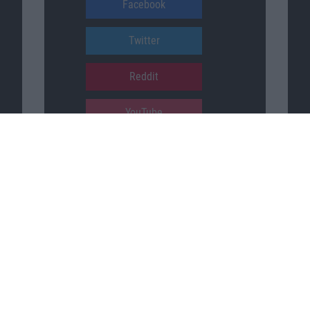
Facebook
Twitter
Reddit
YouTube
Unser Podcast auf …
iTunes
Spotify
Google Podcasts