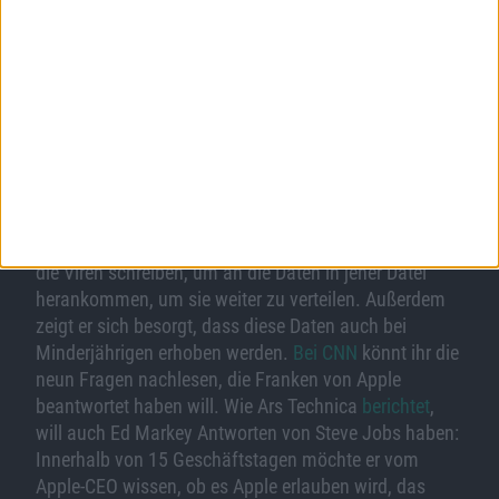
nächsten Version von iOS behoben wird.
Indessen wollen gleich zwei US-Senatoren Antworten
von Steve Jobs haben: Al Franken und Ed Markey.
Franken macht sich sorgen um die Privatsphäre der
Menschen, denn jeder, der die Datei in die Hände
bekommt, könne anhand dessen sehen, wo der
Besitzer des Devices arbeitet, wohnt, wo seine Kinder
zur Schule gehen und welche Ärzte er besuchte. Er
befürchtet, dass es sehr bald böse Menschen gäbe,
die Viren schreiben, um an die Daten in jener Datei
herankommen, um sie weiter zu verteilen. Außerdem
zeigt er sich besorgt, dass diese Daten auch bei
Minderjährigen erhoben werden.
Bei CNN
könnt ihr die
neun Fragen nachlesen, die Franken von Apple
beantwortet haben will. Wie Ars Technica
berichtet
,
will auch Ed Markey Antworten von Steve Jobs haben:
Innerhalb von 15 Geschäftstagen möchte er vom
Apple-CEO wissen, ob es Apple erlauben wird, das