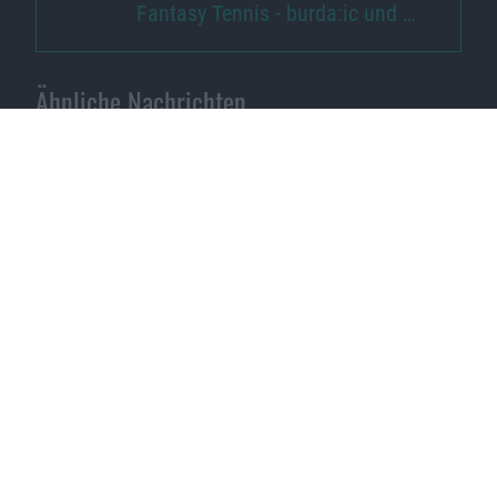
Fantasy Tennis - burda:ic und …
Ähnliche Nachrichten
Yoshi’s Land für Wii U offenbar auf dem Weg
28.11.2012