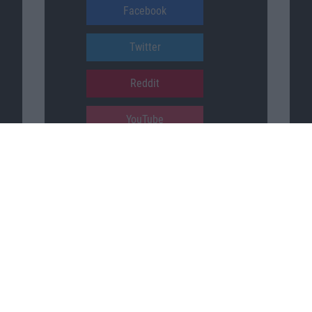
Facebook
Twitter
Reddit
YouTube
Unser Podcast auf …
iTunes
Spotify
Google Podcasts