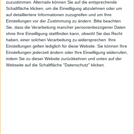
zuzustimmen. Alternativ können Sie auf die entsprechende
Festplatten-Abteilung verabschiedet
– die Produktion
Schaltfläche klicken, um die Einwilligung abzulehnen oder um
ging in Western Digital auf. Nun folgt der nächste Big
auf detailliertere Informationen zuzugreifen und um Ihre
Player im Business. Samsung ist seine
Einstellungen vor der Zustimmung zu ändern.
Bitte beachten
Festplattensparte zu teuer und zu unlukrativ
Sie, dass die Verarbeitung mancher personenbezogener Daten
geworden, weshalb diese nun abgetreten wird – und
ohne Ihre Einwilligung stattfinden kann, obwohl Sie das Recht
haben, einer solchen Verarbeitung zu widersprechen. Ihre
zwar an Seagate.
Einstellungen gelten lediglich für diese Website. Sie können Ihre
Das, was gestern noch ein
Gerücht
war, ist heute
Einstellungen jederzeit ändern oder Ihre Einwilligung widerrufen,
genau so eingetreten. Seagate
übernimmt
die
indem Sie zu dieser Website zurückkehren und unten auf der
Festplatten-Abteilung des koreanischen
Webseite auf die Schaltfläche "Datenschutz" klicken.
Großunternehmens Samsung. Das allerdings ist nicht
der einzige Punkt auf der Einigung: Beide
Unternehmen wollen in Zukunft ihre Technologien
austauschen. Das bedeutet im Einzelnen, dass
Samsung für eigene Produkte Seagate-Festplatten
beziehen wird und Seagate von den SSD-Technologien
von Samsung Gebrauch machen kann.
Seagate will sich das Ganze 1,375 Mrd. Dollar kosten
lassen. Die Hälfte davon gehen dabei in bar an