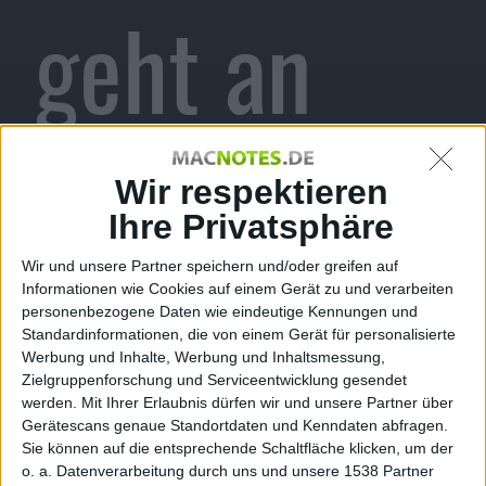
geht an
Seagate
Wir respektieren
Ihre Privatsphäre
Wir und unsere Partner speichern und/oder greifen auf
Informationen wie Cookies auf einem Gerät zu und verarbeiten
Stefan Keller, den 19. April 2011
personenbezogene Daten wie eindeutige Kennungen und
Das große Hersteller-Sterben bei Festplatten geht in die
Standardinformationen, die von einem Gerät für personalisierte
nächste Runde: Nachdem Hitachi-Festplatten an
Werbung und Inhalte, Werbung und Inhaltsmessung,
Western Digital gingen, folgt nun Samsung, die sich
Zielgruppenforschung und Serviceentwicklung gesendet
werden.
Mit Ihrer Erlaubnis dürfen wir und unsere Partner über
zugunsten von Seagate von ihrer HDD-Abteilung
Gerätescans genaue Standortdaten und Kenndaten abfragen.
trennen.
Sie können auf die entsprechende Schaltfläche klicken, um der
o. a. Datenverarbeitung durch uns und unsere 1538 Partner
Anfang März hat sich bereits
Hitachi von der