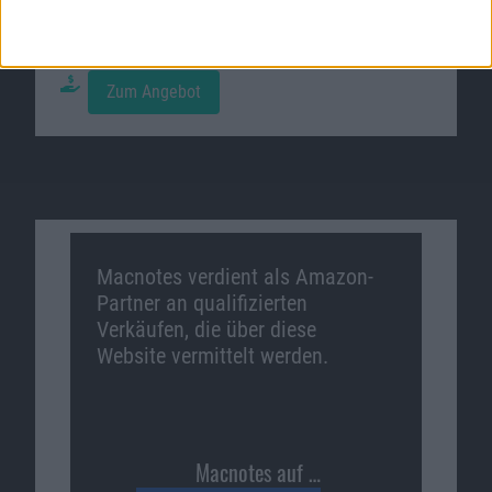
Galaxy A52 mit Galaxy Buds+ gratis bei
Preisboerse24
.
Zum Angebot
Macnotes verdient als Amazon-
Partner an qualifizierten
Verkäufen, die über diese
Website vermittelt werden.
Macnotes auf …