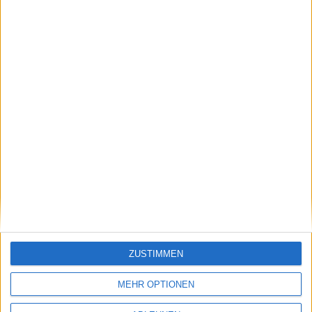
14.01.2013
Apple vs. Samsung: Apple soll Samsung-
Prototypen sehen, Samsung will das gleiche
von Apple
ZUSTIMMEN
31.05.2011
MEHR OPTIONEN