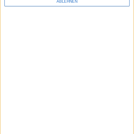
ABLEHNEN
Samsung: „Unsere Geräte kommen mit einem
Klinkenausgang“
03.08.2016