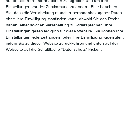
Notizen vom
auf detailliertere Informationen zuzugreifen und um Ihre
Einstellungen vor der Zustimmung zu ändern.
Bitte beachten
Sie, dass die Verarbeitung mancher personenbezogener Daten
ohne Ihre Einwilligung stattfinden kann, obwohl Sie das Recht
haben, einer solchen Verarbeitung zu widersprechen. Ihre
Einstellungen gelten lediglich für diese Website. Sie können Ihre
3.4
Einstellungen jederzeit ändern oder Ihre Einwilligung widerrufen,
indem Sie zu dieser Website zurückkehren und unten auf der
Webseite auf die Schaltfläche "Datenschutz" klicken.
Redaktion Macnotes, den 3. April 2011
Über 50 Millionen Downloads für Firefox 4:
Laut
Mozilla hat es das Update von Firefox 4 innerhalb von
rund zehn Tagen auf über 50 Millionen Downloads
gebracht. Firefox 4 hatte zahlreiche
Vorschusslorbeeren eingeheimst und trotz Verspätung
die Fangemeinde nicht enttäuscht: Ob sich die
Nutzerzahlen von Firefox mit Version 4 nochmals