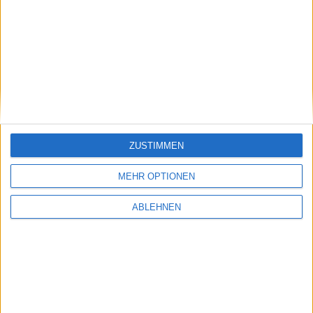
den RSS-Reader
Reeder 1.0 (Draft 12)
.
Xperia Play - Gamevil bringt z…
ZUSTIMMEN
The Elder Scrolls 5: Skyrim - …
MEHR OPTIONEN
Ähnliche Nachrichten
ABLEHNEN
Notizen vom 26. März 2008: Spammer haben
iCal als Ziel und mehr
26.03.2008