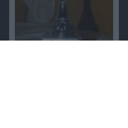
Tiny Wings im Test: Niedlichkeit und einfache
Steuerung siegen
14.03.2011