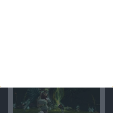
PS3 Jailbreak - Geohot nimmt S…
Ähnliche Nachrichten
Ebene des Lebens im MMORPG Rift: Planes of
Telara vorgestellt
24.09.2010