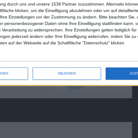
ox 360 im Herbst
Dezember für iPhone und iPad
tung durch uns und unsere 1538 Partner zuzustimmen. Alternativ können
09.12.2012
fläche klicken, um die Einwilligung abzulehnen oder um auf detailliert
Ihre Einstellungen vor der Zustimmung zu ändern.
Bitte beachten Sie, 
r personenbezogener Daten ohne Ihre Einwilligung stattfinden kann, 
 Verarbeitung zu widersprechen. Ihre Einstellungen gelten lediglich für
ungen jederzeit ändern oder Ihre Einwilligung widerrufen, indem Sie zu
en auf der Webseite auf die Schaltfläche "Datenschutz" klicken.
ONEN
ABLEHNEN
ZUS