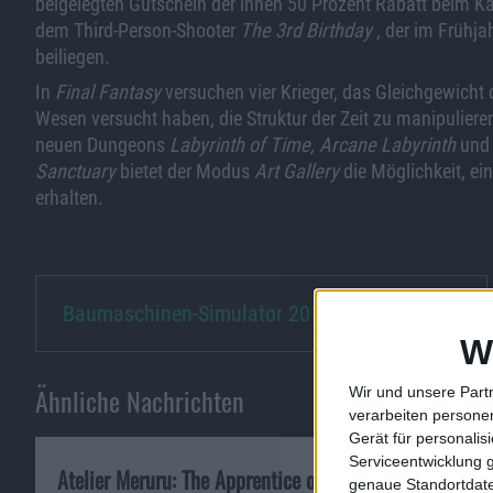
beigelegten Gutschein der ihnen 50 Prozent Rabatt beim K
dem Third-Person-Shooter
The 3rd Birthday
, der im Frühja
beiliegen.
In
Final Fantasy
versuchen vier Krieger, das Gleichgewicht
Wesen versucht haben, die Struktur der Zeit zu manipulieren
neuen Dungeons
Labyrinth of Time,
Arcane Labyrinth
un
Sanctuary
bietet der Modus
Art Gallery
die Möglichkeit, ei
erhalten.
Baumaschinen-Simulator 2011 - …
W
Ähnliche Nachrichten
Wir und unsere Part
verarbeiten persone
Gerät für personali
Serviceentwicklung 
Atelier Meruru: The Apprentice of
Dragon Ball Z:
genaue Standortdate