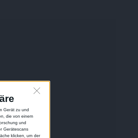
äre
em Gerät zu und
n, die von einem
forschung und
ber Gerätescans
äche klicken, um der