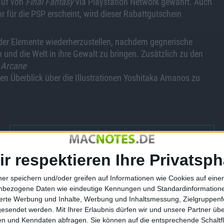
auf von
Final Fantasy
via Playstation Network gewährt. Auch
hr für die PSP erscheint, wird dieser Rabattgutschein
 der Elemente wiederherzustellen, nachdem gegnerische
 und die Welt in ihre Gewalt zu bringen. Zusätzlich zu den
d
Arcane
nen Überblick über die Illustrationen Yoshitaka Amanos zu
PS3 Jailbreak - Hacker Naima v…
ir respektieren Ihre Privatsph
ner speichern und/oder greifen auf Informationen wie Cookies auf ein
nbezogene Daten wie eindeutige Kennungen und Standardinformatione
sierte Werbung und Inhalte, Werbung und Inhaltsmessung, Zielgruppen
gesendet werden.
Mit Ihrer Erlaubnis dürfen wir und unsere Partner ü
 Neues Kampfspiel
Final Fantasy IV ab 20.
n und Kenndaten abfragen. Sie können auf die entsprechende Schaltfl