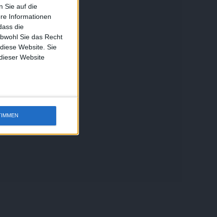
 Sie auf die
ere Informationen
dass die
obwohl Sie das Recht
 diese Website. Sie
 dieser Website
TIMMEN