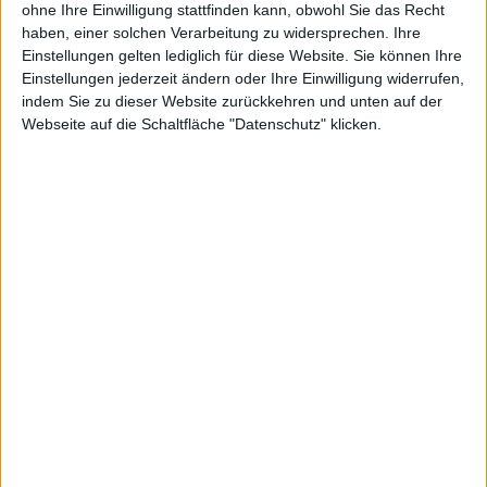
ohne Ihre Einwilligung stattfinden kann, obwohl Sie das Recht
Alexander Trust, den 1. Februar 2011
haben, einer solchen Verarbeitung zu widersprechen. Ihre
Einstellungen gelten lediglich für diese Website. Sie können Ihre
Namco Bandai veröffentlicht noch im Frühling 2011
Einstellungen jederzeit ändern oder Ihre Einwilligung widerrufen,
ein neues Spiel für Nintendos Heimkonsole Wii. Es
indem Sie zu dieser Website zurückkehren und unten auf der
handelt sich bei ExerBeat um einen Mix aus Fitness-
Webseite auf die Schaltfläche "Datenschutz" klicken.
und Tanz-Spiel.
ExerBeat
soll noch im Frühjahr für Wii veröffentlicht
werden. Spieler sollen eine andere Fitnesserfahrung
machen als sonst üblich, da sie sich zu „mitreißenden“
Rhythmen auspowern sollen, wie es in der
Pressemeldung heißt. Mit Hilfe der Wii-Fernbedienung
wird man an mehr als 150 Übungen trainieren können.
Es gibt einen persönlichen, virtuellen Trainer,
anpassbare Trainingsprogramme und einen Kalorien-
Zähler.
Gleichzeitig hat man auch einige neue Bilder zum
Spiel veröffentlicht, die ihr im Anhang des Beitrags
findet.