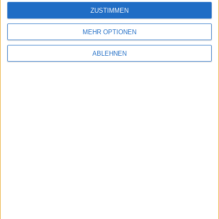
ZUSTIMMEN
MEHR OPTIONEN
ABLEHNEN
Wii Reveal Trailer zu Shaun White
Skateboarding veröffentlicht
08.09.2010