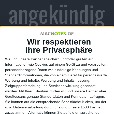
angekündig
t
Wir respektieren
Ihre Privatsphäre
Wir und unsere Partner speichern und/oder greifen auf
Informationen wie Cookies auf einem Gerät zu und verarbeiten
Redaktion Macnotes, den 1. Februar 2011
personenbezogene Daten wie eindeutige Kennungen und
Ein erster DLC für Dead Space 2? Das werden sich die
Standardinformationen, die von einem Gerät für personalisierte
verdutzten deutschen Fans der Reihe jetzt vielleicht
Werbung und Inhalte, Werbung und Inhaltsmessung,
fragen. Schließlich ist die Fortsetzung des
Zielgruppenforschung und Serviceentwicklung gesendet
werden.
Mit Ihrer Erlaubnis dürfen wir und unsere Partner über
erfolgreichen SciFi-Shooters doch noch gar nicht auf
Gerätescans genaue Standortdaten und Kenndaten abfragen.
dem Markt. Aber weil das aus den bekannten Gründen
Sie können auf die entsprechende Schaltfläche klicken, um der
(Stichwort USK und Appellationsverfahren) nur für
o. a. Datenverarbeitung durch uns und unsere 1538 Partner
Deutschland gilt, spielt der Rest der Welt schon fleißig
zuzustimmen. Alternativ können Sie auf die entsprechende