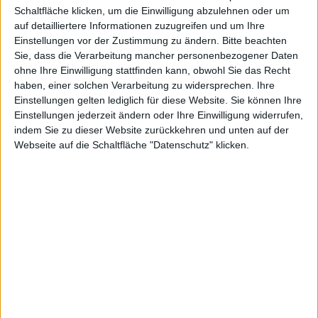
Dead Space 2. Und weil viele deutsche Spieler es
Schaltfläche klicken, um die Einwilligung abzulehnen oder um
auf detailliertere Informationen zuzugreifen und um Ihre
ohnehin leid sind, auf die Gnade der USK zu warten,
Einstellungen vor der Zustimmung zu ändern.
Bitte beachten
gehen sie den Umweg über Österreich oder die
Sie, dass die Verarbeitung mancher personenbezogener Daten
Schweiz, wo sie sich schließlich auch eine
ohne Ihre Einwilligung stattfinden kann, obwohl Sie das Recht
deutschsprachige Version kaufen können.
haben, einer solchen Verarbeitung zu widersprechen. Ihre
Einstellungen gelten lediglich für diese Website. Sie können Ihre
Aber nicht nur deshalb ist es interessant, was die
Einstellungen jederzeit ändern oder Ihre Einwilligung widerrufen,
Macher aus dem Hause EA heute zu dem ersten
indem Sie zu dieser Website zurückkehren und unten auf der
Zusatzinhalt für Dead Space 2 zu sagen haben. Er soll
Webseite auf die Schaltfläche "Datenschutz" klicken.
„Servered“ heißen und eine parallel zu den Ereignissen
um Isaac Clarke verlaufende Geschichte erzählen. In
dessen Mittelunkt stehen die Figuren Lexine Murdock
und Gabe Weller aus Dead Space – Extraction. Dabei
steuern die Spieler Gabe Weller und haben es wie
immer mit einer Menge Nekromorphs zu tun, bevor sie
sich und ihren Partner Lexine Murdock in Sicherheit
bringen können.
Wer doch noch auf die deutsche Version von Dead