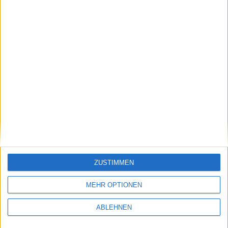
Neues Fertigkeiten-System in Runes of Magic
vorgestellt
29.05.2010
ZUSTIMMEN
MEHR OPTIONEN
ABLEHNEN
FM 10: Update 2 mit neuen Funktionen und
Verbesserungen