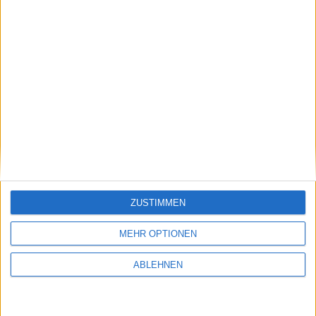
Navigon MobileNavigator: Update mit neuen
Karten, Clever Parking und Wetter Live
12.07.2010
ZUSTIMMEN
MEHR OPTIONEN
ABLEHNEN