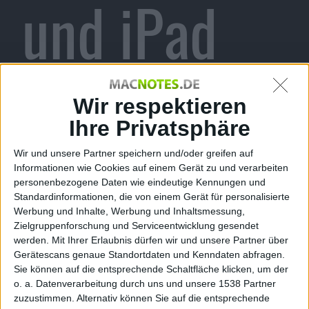
und iPad
erschienen
Wir respektieren
Ihre Privatsphäre
Wir und unsere Partner speichern und/oder greifen auf
Informationen wie Cookies auf einem Gerät zu und verarbeiten
Alexander Trust, den 13. Januar 2011
personenbezogene Daten wie eindeutige Kennungen und
Just a Game hat mit Retro
Standardinformationen, die von einem Gerät für personalisierte
Tischkicker und Retro Tischkicker
Werbung und Inhalte, Werbung und Inhaltsmessung,
HD eigenen Angaben zufolge die
Zielgruppenforschung und Serviceentwicklung gesendet
werden.
Mit Ihrer Erlaubnis dürfen wir und unsere Partner über
erste Umsetzung des Tischkickers
Gerätescans genaue Standortdaten und Kenndaten abfragen.
für
iPhone
, iPod touch und
iPad
in
Sie können auf die entsprechende Schaltfläche klicken, um der
den
App Store
gebracht.
o. a. Datenverarbeitung durch uns und unsere 1538 Partner
Retro Tischkicker
zuzustimmen. Alternativ können Sie auf die entsprechende
für iPhone und
Mit dem Finger können Kraft und