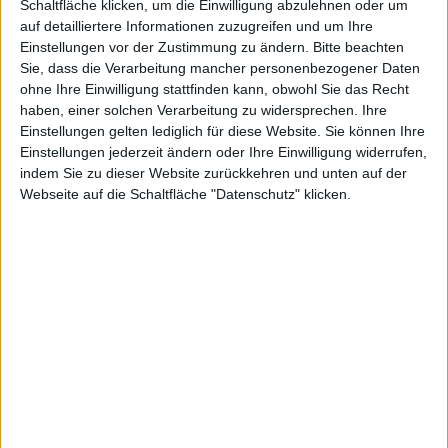
Schaltfläche klicken, um die Einwilligung abzulehnen oder um
iPad erschienen
Richtung des Schusses in Reto
auf detailliertere Informationen zuzugreifen und um Ihre
Tischkicker festgelegt werden. Der
Einstellungen vor der Zustimmung zu ändern.
Bitte beachten
Kopf des Spielers wird hierzu einfach in die
Sie, dass die Verarbeitung mancher personenbezogener Daten
entsprechende Richtung gezogen und für den Schuss
ohne Ihre Einwilligung stattfinden kann, obwohl Sie das Recht
haben, einer solchen Verarbeitung zu widersprechen. Ihre
losgelassen. Der Schwierigkeitsgrad kann individuell
Einstellungen gelten lediglich für diese Website. Sie können Ihre
eingestellt werden. Der Hersteller verspricht eine
Einstellungen jederzeit ändern oder Ihre Einwilligung widerrufen,
realistisch Ballphysik.
indem Sie zu dieser Website zurückkehren und unten auf der
Außerdem ist das Spiel gegen die KI oder an einem
Webseite auf die Schaltfläche "Datenschutz" klicken.
Gerät gegen einen menschlichen Mitspieler möglich.
Die Anbindung an Game Center und Co fehlt vollends.
Retro Tischkicker ist zum Preis von 0,79 Euro für
iPhone
und iPod touch erhältlich. Die Version Retro
Tischkicker HD für das
iPad
kostet 1,59 Euro. Lite-
Varianten zum Ausprobieren gibt es derzeit nicht.