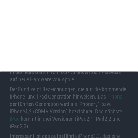
Bild in voller Größe
herunterladen
(445x290 Pixel, 10 kB).
Neue Hardware von Apple?
In der neue Beta 1 von iOS 4.3 finden sich Verweise
auf neue Hardware von Apple.
Der Fund zeigt Bezeichnungen, die auf die kommende
iPhone- und iPad-Generation hinweisen. Das
iPhone
der fünften Generation wird als iPhone4,1 bzw.
iPhone4,2 (CDMA Version) bezeichnet. Das nächste
iPad
kommt in drei Versionen (iPad2,1 iPad2,2 und
iPad2,3).
Interessant ist das aufgeführte iPhone3,3, das eine