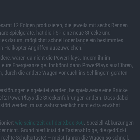
gesamt 12 Folgen produzieren, die jeweils mit sechs Rennen
äre Spielgeräte, hat die PSP eine neue Strecke und
 es darum, möglichst schnell oder lange ein bestimmtes
en Helikopter-Angriffen auszuweichen.
andere, wären da nicht die PowerPlays. Indem ihr im
ich eure Energieanzeige. Ihr könnt dann PowerPlays ausführen,
n, durch die andere Wagen vor euch ins Schlingern geraten
erstörungen eingeleitet werden, beispielsweise eine Brücke
vel 2 PowerPlays die Streckenführungen ändern. Dass dabei
rstört werden, muss wahrscheinlich nicht extra erwähnt
tioniert
wie seinerzeit auf der Xbox 360
. Speziell Abkürzungen
 nicht. Grund hierfür ist die Tastenabfolge, die gedrückt
rechte Schultertaste) – meist fahren die Wagen so schnell,