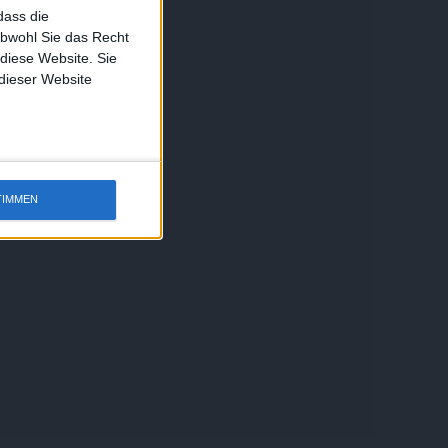
dass die
obwohl Sie das Recht
 diese Website. Sie
 dieser Website
TIMMEN