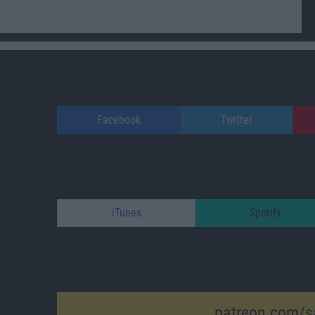
Facebook
Twitter
iTunes
Spotify
patreon.com/s