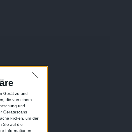
äre
em Gerät zu und
n, die von einem
forschung und
ber Gerätescans
äche klicken, um der
 Sie auf die
ere Informationen