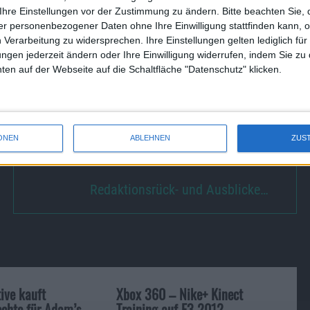
Ihre Einstellungen vor der Zustimmung zu ändern.
Bitte beachten Sie, 
r personenbezogener Daten ohne Ihre Einwilligung stattfinden kann, 
 Verarbeitung zu widersprechen. Ihre Einstellungen gelten lediglich für
r Eltern. Es ist ein abgefahrener Arcade-Racer und bringt seine
ungen jederzeit ändern oder Ihre Einwilligung widerrufen, indem Sie zu
 die Grafik angesichts der zur Verfügung stehenden
en auf der Webseite auf die Schaltfläche "Datenschutz" klicken.
nn, ist größtenteils kein Problem – es sieht immer noch
hwerer zu spielen als auf stationären Plattformen. Dennoch
hlung, denn Spaß macht das Split Second: Velocity allemal.
ONEN
ABLEHNEN
ZUS
Redaktionsrück- und Ausblicke…
tive kauft
Xbox 360 – Nike+ Kinect
chte für Adam’s
Training auf E3 2012