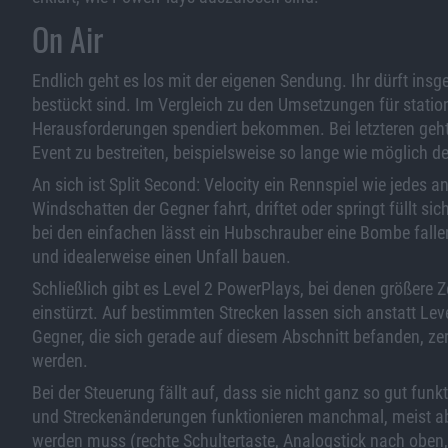
On Air
Endlich geht es los mit der eigenen Sendung. Ihr dürft ins
bestückt sind. Im Vergleich zu den Umsetzungen für station
Herausforderungen spendiert bekommen. Bei letzteren geht
Event zu bestreiten, beispielsweise so lange wie möglich d
An sich ist Split Second: Velocity ein Rennspiel wie jedes 
Windschatten der Gegner fahrt, driftet oder springt füllt s
bei den einfachen lässt ein Hubschrauber eine Bombe falle
und idealerweise einen Unfall bauen.
Schließlich gibt es Level 2 PowerPlays, bei denen größere Z
einstürzt. Auf bestimmten Strecken lassen sich anstatt Le
Gegner, die sich gerade auf diesem Abschnitt befanden, ze
werden.
Bei der Steuerung fällt auf, dass sie nicht ganz so gut funk
und Streckenänderungen funktionieren manchmal, meist aber
werden muss (rechte Schultertaste, Analogstick nach oben, 