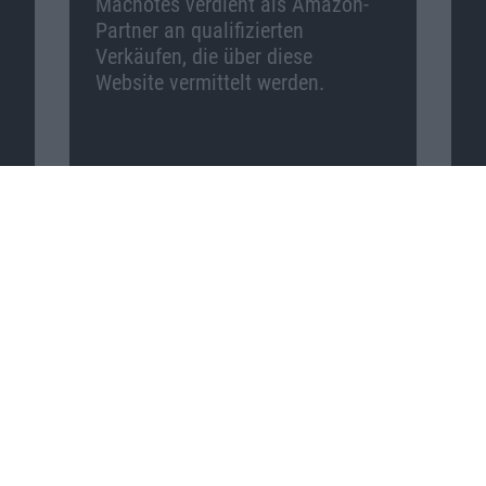
Macnotes verdient als Amazon-
Partner an qualifizierten
Verkäufen, die über diese
Website vermittelt werden.
Macnotes auf …
Facebook
Twitter
Reddit
YouTube