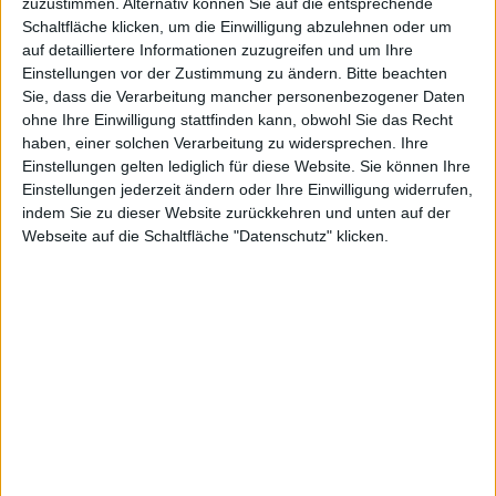
g
zuzustimmen. Alternativ können Sie auf die entsprechende
Schaltfläche klicken, um die Einwilligung abzulehnen oder um
auf detailliertere Informationen zuzugreifen und um Ihre
Einstellungen vor der Zustimmung zu ändern.
Bitte beachten
Redaktion Macnotes, den 15. Dezember 2010
Sie, dass die Verarbeitung mancher personenbezogener Daten
Es war keineswegs sicher, dass es für Prototype eine
ohne Ihre Einwilligung stattfinden kann, obwohl Sie das Recht
haben, einer solchen Verarbeitung zu widersprechen. Ihre
Fortsetzung geben würde. Zwar konnten sich die
Einstellungen gelten lediglich für diese Website. Sie können Ihre
Verkaufszahlen durchaus sehen lassen, allerdings gab
Einstellungen jederzeit ändern oder Ihre Einwilligung widerrufen,
es einigen Unmut aus der Community sowie die eine
indem Sie zu dieser Website zurückkehren und unten auf der
andere eher mäßige Bewertung zu verkraften. Unterm
Webseite auf die Schaltfläche "Datenschutz" klicken.
Strich sprach in den Augen der Entwickler aber mehr
für als gegen eine Fortsetzung, weshalb sie Prototype
2 bekanntlich vor einigen Tagen offiziell angekündigt
haben.
Nun hat sich der Chef-Entwickler Ken Rosman des
verantwortlichen Studios Radical Entertainment noch
einmal zu Wort gemeldet und die Entscheidung für
den zweiten Teil wie folgt begründet: „Als die
Verkaufszahlen die Marke von zwei Millionen