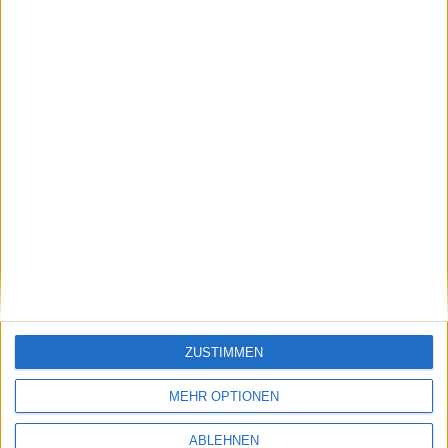
Batman: Arkham City - VGA 2010…
Ähnliche Nachrichten
Neuer In-Game-Trailer zu Prototype 2 mit
James Heller
12.04.2012
ZUSTIMMEN
MEHR OPTIONEN
ABLEHNEN