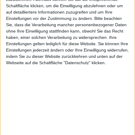
Schaltfläche klicken, um die Einwilligung abzulehnen oder um
Youtube- Videos im Mobilfunknetz. Doch der Anbieter
auf detailliertere Informationen zuzugreifen und um Ihre
hat schon kurze Zeit später ein Lösung parat, die wir
Einstellungen vor der Zustimmung zu ändern.
Bitte beachten
euch natürlich nicht vorenthalten möchten.
Sie, dass die Verarbeitung mancher personenbezogener Daten
ohne Ihre Einwilligung stattfinden kann, obwohl Sie das Recht
Die häufigste Fehlermeldung, die Nutzer erhielten, war
haben, einer solchen Verarbeitung zu widersprechen. Ihre
diejenige, dass der Server nicht ordnungsgemäß
Einstellungen gelten lediglich für diese Website. Sie können Ihre
konfiguriert sei. In 5 Schritten könnt ihr euer
iPhone
Einstellungen jederzeit ändern oder Ihre Einwilligung widerrufen,
oder euer
iPad
allerdings umkonfigurieren. Dazu
indem Sie zu dieser Website zurückkehren und unten auf der
müsst ihr lediglich mit dem Mobile Safari folgenden
Webseite auf die Schaltfläche "Datenschutz" klicken.
URL aufrufen „http://performance.vodafone.de/“.
Geht dann unten rechts auf „Experten-Einstellungen“,
und entfernt den Haken bei „Video-Optimierung an“,
speichert das Ganze über „OK“. Nun sollte das
Problem behoben sein.
Im Vodafone-Forum
könnt ihr das Ganze noch einmal
nachlesen.