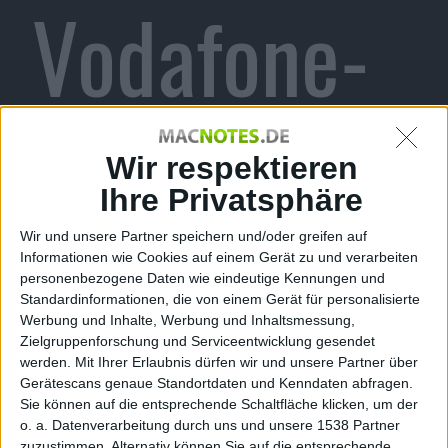
Vodafone-
Kunden
Wir respektieren
Ihre Privatsphäre
Wir und unsere Partner speichern und/oder greifen auf
gelöst
Informationen wie Cookies auf einem Gerät zu und verarbeiten
personenbezogene Daten wie eindeutige Kennungen und
Standardinformationen, die von einem Gerät für personalisierte
Werbung und Inhalte, Werbung und Inhaltsmessung,
Zielgruppenforschung und Serviceentwicklung gesendet
werden.
Mit Ihrer Erlaubnis dürfen wir und unsere Partner über
Gerätescans genaue Standortdaten und Kenndaten abfragen.
Alexander Trust, den 6. Dezember 2010
Sie können auf die entsprechende Schaltfläche klicken, um der
Einige Kunden von Vodafone haben in letzter Zeit
o. a. Datenverarbeitung durch uns und unsere 1538 Partner
häufig Probleme gehabt beim Anschauen von
zuzustimmen. Alternativ können Sie auf die entsprechende