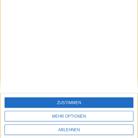
Youtube: Anonymisierungsfunktion mit Face-
Blur für Videos integriert
20.07.2012
ZUSTIMMEN
MEHR OPTIONEN
ABLEHNEN