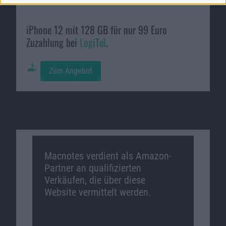
iPhone 12 mit 128 GB für nur 99 Euro
Zuzahlung bei
LogiTel
.
Zum Angebot
Macnotes verdient als Amazon-
Partner an qualifizierten
Verkäufen, die über diese
Website vermittelt werden.