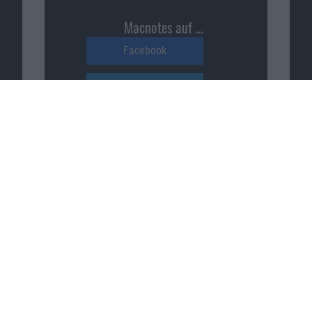
Macnotes auf …
Facebook
Twitter
Reddit
YouTube
Unser Podcast auf …
iTunes
Spotify