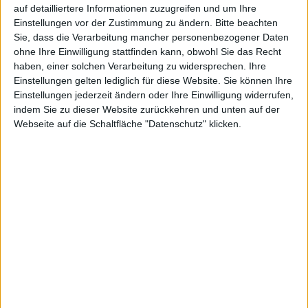
auf detailliertere Informationen zuzugreifen und um Ihre
Einstellungen vor der Zustimmung zu ändern.
Bitte beachten
Sie, dass die Verarbeitung mancher personenbezogener Daten
ohne Ihre Einwilligung stattfinden kann, obwohl Sie das Recht
haben, einer solchen Verarbeitung zu widersprechen. Ihre
Einstellungen gelten lediglich für diese Website. Sie können Ihre
Einstellungen jederzeit ändern oder Ihre Einwilligung widerrufen,
Gothic 4: ArcaniA – Screenshot
indem Sie zu dieser Website zurückkehren und unten auf der
Webseite auf die Schaltfläche "Datenschutz" klicken.
Gothic 4: ArcaniA, das am 12. Oktober auch
für XBox
360 erschien
und von Spellbound entwickelt wurde,
bekam beim Deutschen Entwicklerpreis 2010 in Essen
die Auszeichnung als Bestes Konsolenspiel.
Als „Bestes Konsolenspiel“ wurde Gothic 4 für XBox
360 von Publisher JoWooD beim Deutschen
Entwicklerpreis 2010 ausgezeichnet. Markus Reutner
von JoWooD hofft, dass so auch ein Zeichen für die
Kunden gesetzt wird. Gothic 4 hatte zum Start nicht
allen Spielern Freude bereitet, weil vor allem die PC-
Fassung mit Problemen zu kämpfen hatte und sehr