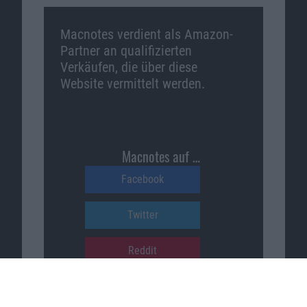
Macnotes verdient als Amazon-
Partner an qualifizierten
Verkäufen, die über diese
Website vermittelt werden.
Macnotes auf …
Facebook
Twitter
Reddit
YouTube