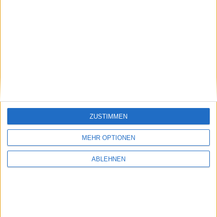
ZUSTIMMEN
MEHR OPTIONEN
ABLEHNEN
Gameplay-Video zu Deus Ex: Human
Revolution zur GamesCom 2010
14.08.2010