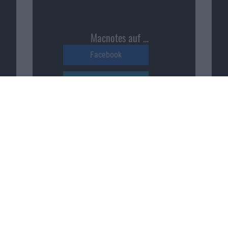
Macnotes auf …
Facebook
Twitter
Reddit
YouTube
Unser Podcast auf …
iTunes
Spotify