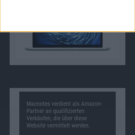
Macnotes verdient als Amazon-
Partner an qualifizierten
Verkäufen, die über diese
Website vermittelt werden.