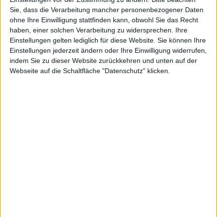
Sie, dass die Verarbeitung mancher personenbezogener Daten
ohne Ihre Einwilligung stattfinden kann, obwohl Sie das Recht
haben, einer solchen Verarbeitung zu widersprechen. Ihre
Einstellungen gelten lediglich für diese Website. Sie können Ihre
Einstellungen jederzeit ändern oder Ihre Einwilligung widerrufen,
indem Sie zu dieser Website zurückkehren und unten auf der
Webseite auf die Schaltfläche "Datenschutz" klicken.
Apple hat das kompakte Kabel-Keyboard aus dem
Programm genommen. Eingeführt wurde das
Keyboard zusammen mit dem
iMac
im März 2009,
seitdem scheint es sich weitaus weniger verkauft zu
haben als sein großer Bruder mit Ziffernblock.
Nach nicht einmal zwei Jahren hat Apple den Verkauf
des Apple Wired Keyboard ohne Ziffernblock
eingestellt. Offenbar fiel bei den meisten Käufern die