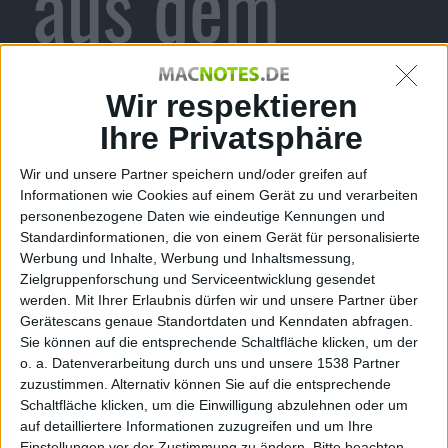
aus dem
Store
Wir respektieren
Ihre Privatsphäre
Wir und unsere Partner speichern und/oder greifen auf
verschwund
Informationen wie Cookies auf einem Gerät zu und verarbeiten
personenbezogene Daten wie eindeutige Kennungen und
Standardinformationen, die von einem Gerät für personalisierte
Werbung und Inhalte, Werbung und Inhaltsmessung,
Zielgruppenforschung und Serviceentwicklung gesendet
en
werden.
Mit Ihrer Erlaubnis dürfen wir und unsere Partner über
Gerätescans genaue Standortdaten und Kenndaten abfragen.
Sie können auf die entsprechende Schaltfläche klicken, um der
o. a. Datenverarbeitung durch uns und unsere 1538 Partner
zuzustimmen. Alternativ können Sie auf die entsprechende
Schaltfläche klicken, um die Einwilligung abzulehnen oder um
kg, den 3. Dezember 2010
auf detailliertere Informationen zuzugreifen und um Ihre
Einstellungen vor der Zustimmung zu ändern.
Bitte beachten