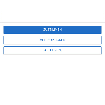
OS X statt Mac OS X – plant Apple das
Betriebssystem-Rebranding?
15.01.2009
ZUSTIMMEN
MEHR OPTIONEN
ABLEHNEN
Warnung: Apple geht gegen UDID-Verkäufer
mit iOS 5 vor