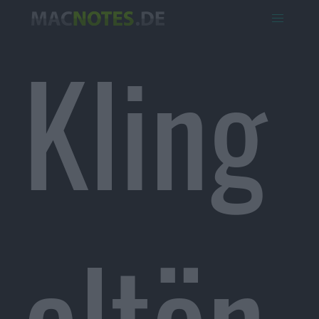
Kling
eltön