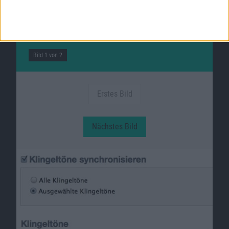
Klingeltöne fürs iPhone per App erstellen:
Klingelton Maker RMaker
Bild 1 von 2
Erstes Bild
Nächstes Bild