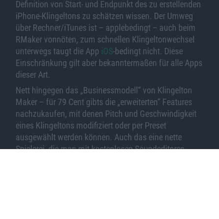
Definition von Start- und Endpunkt des zu erstellenden
iPhone-Klingeltons zu schätzen wissen. Der Umweg
über Rechner/iTunes ist – applebedingt – auch beim
RMaker vonnöten, zum schnellen Klingeltonwechsel
unterwegs taugt die App
iOS
-bedingt nicht. Diese
Einschränkung gilt aber bekanntermaßen für alle Apps
dieser Art.
Nett hingegen das „Businessmodell“ von Klingelton
Maker – für 79 Cent gibts die „erweiterten“ Features
nachzukaufen, mit denen Pitch und Geschwindigkeit
eines Klingeltons modifiziert oder per Preset
ausgewählt werden können. Auch das eine nette
Spielerei, die man mit kostenlosen Soundeditoren
auch auf dem Mac hinbekommen könnte, aber auf
jeden Fall nett umgesetzt und zum fairen Preis. Und
wer es ganz händisch mag: man kann – auch in der
Basisversion – seinen Wunschklang auch einfach per
Mikro aufnehmen.