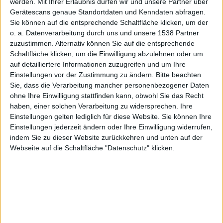
werden.
Mit Ihrer Erlaubnis dürfen wir und unsere Partner über
Gerätescans genaue Standortdaten und Kenndaten abfragen.
Sie können auf die entsprechende Schaltfläche klicken, um der
o. a. Datenverarbeitung durch uns und unsere 1538 Partner
rj, den 30. November 2010
zuzustimmen. Alternativ können Sie auf die entsprechende
Der Social Web Browser Flock ist in der aktuellen
Schaltfläche klicken, um die Einwilligung abzulehnen oder um
Version 3.5 wieder für Mac OS X erhältlich. Flock
auf detailliertere Informationen zuzugreifen und um Ihre
integriert typische Web2.0-Dienste wie Twitter,
Einstellungen vor der Zustimmung zu ändern.
Bitte beachten
Facebook und Konsorten in den Browser und verwaltet
Sie, dass die Verarbeitung mancher personenbezogener Daten
ohne Ihre Einwilligung stattfinden kann, obwohl Sie das Recht
die Identitäten via Flock-Account. Unter der Social
haben, einer solchen Verarbeitung zu widersprechen. Ihre
Media-zentrierten Browseroberfläche werkelt
Einstellungen gelten lediglich für diese Website. Sie können Ihre
inzwischen Chromium.
Einstellungen jederzeit ändern oder Ihre Einwilligung widerrufen,
indem Sie zu dieser Website zurückkehren und unten auf der
Als Download bei Flock steht die Version 3.5 für den
Webseite auf die Schaltfläche "Datenschutz" klicken.
Mac zur Verfügung. Selbstredend kann Flock Settings
und Passwörter aus bestehenden
Browserinstallatioinen importieren, um den Switch auf
den Social Media-Browser einfacher zu gestalten. Ein
aufgeräumtes Interface und von Chrome bekannte,
einfache Einstellungsmöglichkeiten bringt der Browser