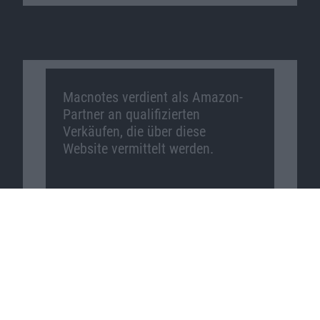
Macnotes verdient als Amazon-
Partner an qualifizierten
Verkäufen, die über diese
Website vermittelt werden.
Macnotes auf …
Facebook
Twitter