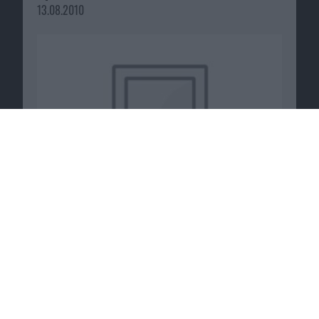
13.08.2010
Passende Angebote
10XTRA: 10 Euro Gutschein für Verkauf bei