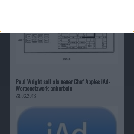
Paul Wright soll als neuer Chef Apples iAd-
Werbenetzwerk ankurbeln
28.03.2013