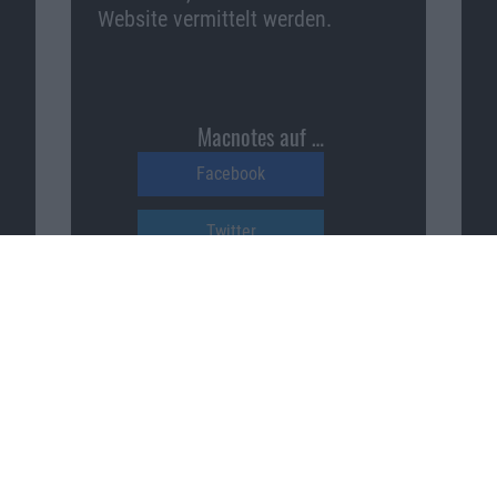
Website vermittelt werden.
Macnotes auf …
Facebook
Twitter
Reddit
YouTube
Unser Podcast auf …
iTunes