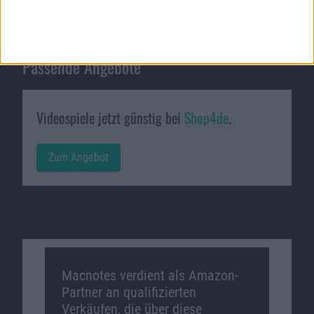
Passende Angebote
Videospiele jetzt günstig bei
Shop4de
.
Zum Angebot
Macnotes verdient als Amazon-
Partner an qualifizierten
Verkäufen, die über diese