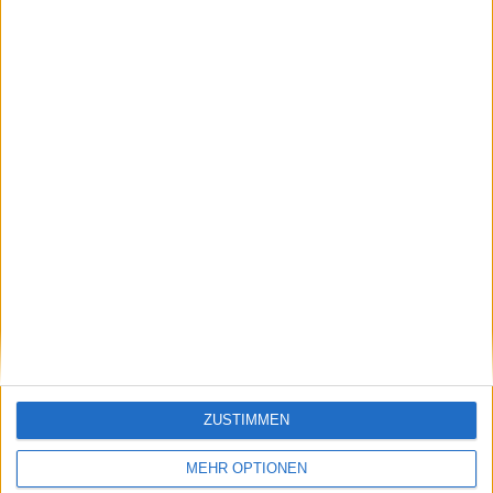
Browsergame Schulterglatze fü…
Pulse ab sofort gratis, What G…
Ähnliche Nachrichten
Chronic Dev Team zeigt ebenfalls untethered
Jailbreak
30.03.2010
ZUSTIMMEN
MEHR OPTIONEN