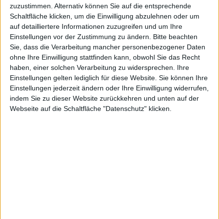
zuzustimmen. Alternativ können Sie auf die entsprechende
Schaltfläche klicken, um die Einwilligung abzulehnen oder um
auf detailliertere Informationen zuzugreifen und um Ihre
Einstellungen vor der Zustimmung zu ändern.
Bitte beachten
Sie, dass die Verarbeitung mancher personenbezogener Daten
ohne Ihre Einwilligung stattfinden kann, obwohl Sie das Recht
haben, einer solchen Verarbeitung zu widersprechen. Ihre
Einstellungen gelten lediglich für diese Website. Sie können Ihre
Einstellungen jederzeit ändern oder Ihre Einwilligung widerrufen,
indem Sie zu dieser Website zurückkehren und unten auf der
Webseite auf die Schaltfläche "Datenschutz" klicken.
Get fit with Mel B.
Für die PlayStation 3 ist Get Fit with Mel B bereits
erhältlich. Ende November kommt das
Fitnessprogramm auch für Nintendo Wii und XBox
360. Nun hat Publisher FFD einen neuen Trailer zum
Spiel veröffentlicht.
Am 26. November wird ffd auch auf Nintendos
Heimkonsole Wii und Microsofts XBox 360 die Spieler