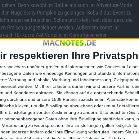
d gehen. Denn sowohl im Battle- als auch im Adventure-Mode
an den Huge Scary Pumpkin zu gelangen. Sobald das Event zu
ohnungen eintauschen. Schon jetzt steht fest, dass dazu die
imen Preisen ausgezeichnet werden. Außerdem könnt ihr
ie euch für kurze Zeit Vorteile im Kampfgeschehen
achen und Lobbys das Interface überarbeitet. Um das
ir respektieren Ihre Privatsph
mit Auto-Balance-Funktionen eine gleichmäßigere Team-
den jetzt vor dem Match aus und nicht mehr während des
ner speichern und/oder greifen auf Informationen wie Cookies auf ein
nbezogene Daten wie eindeutige Kennungen und Standardinformatione
durch ein vorteilhaftes Rating-System ersetzt.
sierte Werbung und Inhalte, Werbung und Inhaltsmessung, Zielgruppen
e hinzugefügt oder abgezogen.
gesendet werden.
Mit Ihrer Erlaubnis dürfen wir und unsere Partner ü
n und Kenndaten abfragen. Sie können auf die entsprechende Schaltfl
tung durch uns und unsere 1538 Partner zuzustimmen. Alternativ können
fläche klicken, um die Einwilligung abzulehnen oder um auf detailliert
Ihre Einstellungen vor der Zustimmung zu ändern.
Bitte beachten Sie, 
Launch-Trailer zum Start von B…
r personenbezogener Daten ohne Ihre Einwilligung stattfinden kann, 
 Verarbeitung zu widersprechen. Ihre Einstellungen gelten lediglich für
ungen jederzeit ändern oder Ihre Einwilligung widerrufen, indem Sie zu
en auf der Webseite auf die Schaltfläche "Datenschutz" klicken.