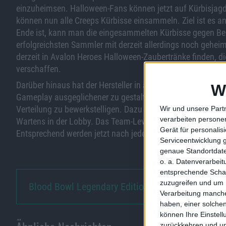
einzuheimsen. Halloween-Fans können jetzt auf Kürbisjag
können nun alle Creeps Kürbisse einsammeln. Ziel ist es 
Ende ist, kann man die eingesammelten Kürbisse gegen Bel
erfolgreichsten Sammler mit derzeit allerdings noch gehe
derzeit in Avalon Heroes Halloween-Zaubertränke finden, d
verschaffen.
Darüber hinaus hat der Hersteller in allen verfügbaren Spr
W
Gameplay ausgeglichener zu gestalten, hat man versucht 
Verteilung zu bewerkstelligen. Dazu wählt man seinen Hel
Wir und unsere Part
verarbeiten persone
Wartens in der Lobby. Das Team-Level-System wurde zudem 
Gerät für personali
Entsprechend werden jetzt nach jedem Match Rating-Punkt
Serviceentwicklung 
genaue Standortdate
o. a. Datenverarbei
entsprechende Schalt
zuzugreifen und um 
Blood Bowl Legendary Edition i…
Verarbeitung manche
haben, einer solchen
können Ihre Einstell
zurückkehren und unt