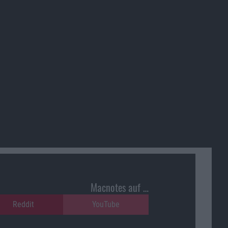
Macnotes auf …
Reddit
YouTube