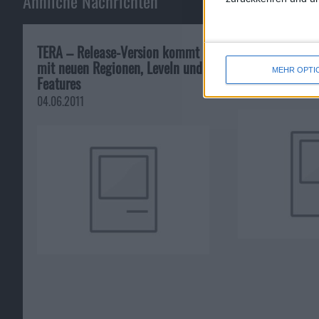
Ähnliche Nachrichten
TERA – Release-Version kommt
Bulletstorm: De
mit neuen Regionen, Leveln und
Vordergrund
MEHR OPTI
Features
29.12.2010
04.06.2011