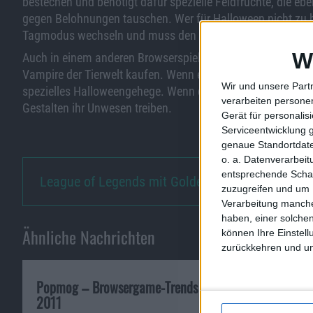
bestechen und benötigt dafür spezielle Feldfrüchte, die eb
gegen Belohnungen tauschen. Wer für Halloween nicht zu beg
Tagmodus wechseln und muss den Spuk nicht mitmachen.
W
Auch in einem anderen Browserspiel von Bigpoint, ZooMumb
Vampire der Tierwelt kaufen. Wenn es Nacht wird, treiben 
Wir und unsere Part
spezielles Halloweengehege. Wenn der Vollmond steht, dann
verarbeiten persone
Gestalten ihr Unwesen treiben.
Gerät für personali
Serviceentwicklung 
genaue Standortdate
o. a. Datenverarbei
entsprechende Schalt
League of Legends mit Golden J…
zuzugreifen und um 
Verarbeitung manche
haben, einer solchen
Ähnliche Nachrichten
können Ihre Einstell
zurückkehren und unt
Popmog – Browsergame-Trends
Warstory: Euro
2011
Relaunch des B