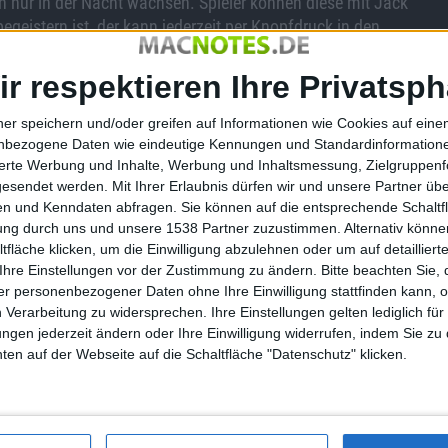
en nur in der Nacht wachsen. Spieler können diese mit Jack
eistern ist, der kann jederzeit per Knopfdruck in den
ir respektieren Ihre Privatsph
a, hält Halloween Einzug. Dort kann man für kurze Zeit die
sie dann ihr Unwesen im Zoo. Es gibt darüber hinaus auch ein
ner speichern und/oder greifen auf Informationen wie Cookies auf ein
 wird daraus ein glibberiges Ödland, in dem schreckliche
nbezogene Daten wie eindeutige Kennungen und Standardinformatione
sierte Werbung und Inhalte, Werbung und Inhaltsmessung, Zielgruppen
gesendet werden.
Mit Ihrer Erlaubnis dürfen wir und unsere Partner ü
n und Kenndaten abfragen. Sie können auf die entsprechende Schaltfl
tung durch uns und unsere 1538 Partner zuzustimmen. Alternativ können
fläche klicken, um die Einwilligung abzulehnen oder um auf detailliert
R.O.H.A.N. Vendetta startet in…
Ihre Einstellungen vor der Zustimmung zu ändern.
Bitte beachten Sie, 
r personenbezogener Daten ohne Ihre Einwilligung stattfinden kann, 
 Verarbeitung zu widersprechen. Ihre Einstellungen gelten lediglich für
ungen jederzeit ändern oder Ihre Einwilligung widerrufen, indem Sie zu
en auf der Webseite auf die Schaltfläche "Datenschutz" klicken.
pe in Flames –
Command and Conquer Tiberium
rowsergames für
Alliances – Free-to-Play-