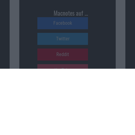
Macnotes auf …
Facebook
Twitter
Reddit
YouTube
Unser Podcast auf …
iTunes
Spotify