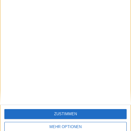
Apple-Rechenzentrum in Maiden,…
Hot Zone und Clean Sweep für …
Ähnliche Nachrichten
Firefox-Empfehlung, FrameLoader, Apple II &
Updates: Notizen vom 29.4
29.04.2010
ZUSTIMMEN
MEHR OPTIONEN