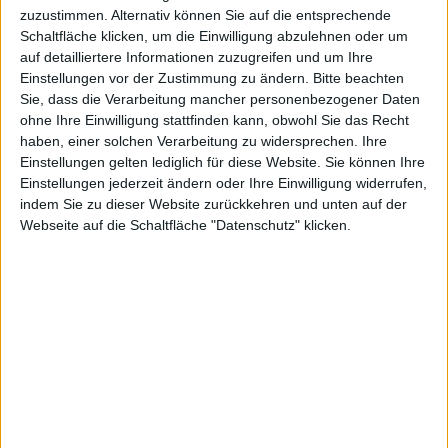
zuzustimmen. Alternativ können Sie auf die entsprechende
Schaltfläche klicken, um die Einwilligung abzulehnen oder um
auf detailliertere Informationen zuzugreifen und um Ihre
Trine: Ritter in den Ruinen
Einstellungen vor der Zustimmung zu ändern.
Bitte beachten
Sie, dass die Verarbeitung mancher personenbezogener Daten
Frozenbyte hat für kommenden Monat eine Mac-
ohne Ihre Einwilligung stattfinden kann, obwohl Sie das Recht
Version seines Plattformspiels Trine angekündigt.
haben, einer solchen Verarbeitung zu widersprechen. Ihre
Notwendig ist in jedem Fall ein Mac mit Intel-CPU.
Einstellungen gelten lediglich für diese Website. Sie können Ihre
Einstellungen jederzeit ändern oder Ihre Einwilligung widerrufen,
Über Steam möchte Frozenbyte im nächsten Monat
indem Sie zu dieser Website zurückkehren und unten auf der
Trine
veröffentlichen. Man wird den Release zunächst
Webseite auf die Schaltfläche "Datenschutz" klicken.
über Steam durchführen. Besitzer der PC-Version
werden automatisch über die Mac-Variante verfügen.
Darüber hinaus wird man Trine später über andere
Downloadplattformen anbieten.
Mac-Gaming sei im Kommen, betont der
Geschäftsführer von Frozenbyte, Lauri Hyvärinen, er
freut sich bereits darauf, dass auch Mac-Gamer Trine
in ihre Arme schließen: