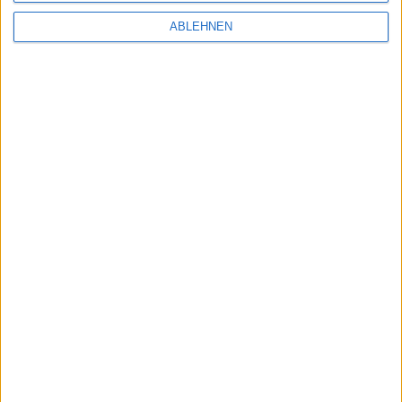
ABLEHNEN
Mac-Softwarebundle MacLegion: 11 Apps für
$49,99 statt $582,68
27.04.2011