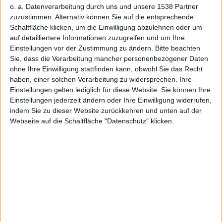
o. a. Datenverarbeitung durch uns und unsere 1538 Partner
zuzustimmen. Alternativ können Sie auf die entsprechende
Schaltfläche klicken, um die Einwilligung abzulehnen oder um
auf detailliertere Informationen zuzugreifen und um Ihre
Einstellungen vor der Zustimmung zu ändern.
Bitte beachten
Sie, dass die Verarbeitung mancher personenbezogener Daten
ohne Ihre Einwilligung stattfinden kann, obwohl Sie das Recht
haben, einer solchen Verarbeitung zu widersprechen. Ihre
Einstellungen gelten lediglich für diese Website. Sie können Ihre
Einstellungen jederzeit ändern oder Ihre Einwilligung widerrufen,
indem Sie zu dieser Website zurückkehren und unten auf der
Webseite auf die Schaltfläche "Datenschutz" klicken.
Gray Matter – Screenshot
dtp entertainment gab bekannt, dass Gray Matter
nach mehrjährigen Entwicklungsarbeiten Gold-Status
erreicht hat. Am 12. November 2010 soll das
Adventure für Windows PC und XBox 360 in den
Handel kommen.