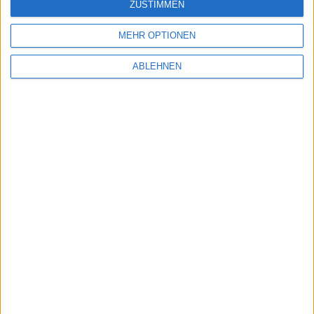
ZUSTIMMEN
Duke Nukem 3D kostenlos für Mac OS X und
Windows PC
MEHR OPTIONEN
12.12.2012
ABLEHNEN
Kingdoms of Amalur: Reckoning im Test
28.03.2012