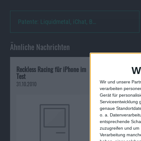
Patente: Liquidmetal, iChat, B…
Ähnliche Nachrichten
Reckless Racing für iPhone im
24 Stunden Bla
W
Test
Sonderverkauf b
Wir und unsere Part
31.10.2010
22.11.2011
verarbeiten persone
Gerät für personali
Serviceentwicklung 
genaue Standortdate
o. a. Datenverarbei
entsprechende Schalt
zuzugreifen und um 
Verarbeitung manche