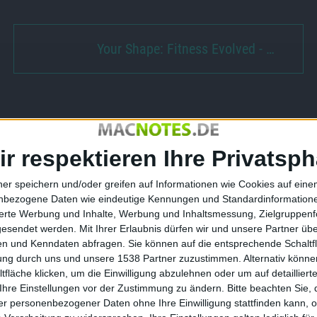
Your Shape: Fitness Evolved - …
ck Friday
The Book of Unwritten Tales: Die
ir respektieren Ihre Privatsph
ei Arktis.de
Vieh Chroniken – Teaser-Trailer
zum Point-and-Click-Adventure
ner speichern und/oder greifen auf Informationen wie Cookies auf ein
veröffentlicht
nbezogene Daten wie eindeutige Kennungen und Standardinformatione
sierte Werbung und Inhalte, Werbung und Inhaltsmessung, Zielgruppen
20.08.2011
gesendet werden.
Mit Ihrer Erlaubnis dürfen wir und unsere Partner ü
n und Kenndaten abfragen. Sie können auf die entsprechende Schaltfl
tung durch uns und unsere 1538 Partner zuzustimmen. Alternativ können
fläche klicken, um die Einwilligung abzulehnen oder um auf detailliert
Ihre Einstellungen vor der Zustimmung zu ändern.
Bitte beachten Sie, 
r personenbezogener Daten ohne Ihre Einwilligung stattfinden kann, 