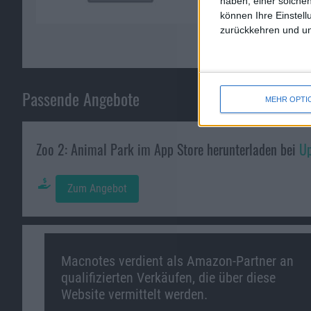
haben, einer solchen
können Ihre Einstell
zurückkehren und unt
Passende Angebote
MEHR OPTI
Zoo 2: Animal Park im App Store herunterladen bei
Up
Zum Angebot
Macnotes verdient als Amazon-Partner an
qualifizierten Verkäufen, die über diese
Website vermittelt werden.