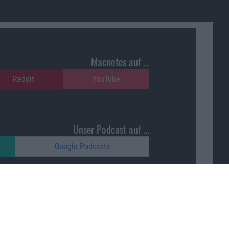
Macnotes auf …
Reddit
YouTube
Unser Podcast auf …
Google Podcasts
Macnotes unterstützen …
ajonara