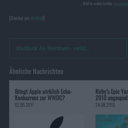
Bild in voller Größe
herunter
[Danke an
André
!]
MacBook Air Teardown - verlöt…
Ähnliche Nachrichten
Bringt Apple wirklich Echo-
Kirby’s Epic Y
Konkurrenz zur WWDC?
2010 angespiel
02.05.2017
24.08.2010