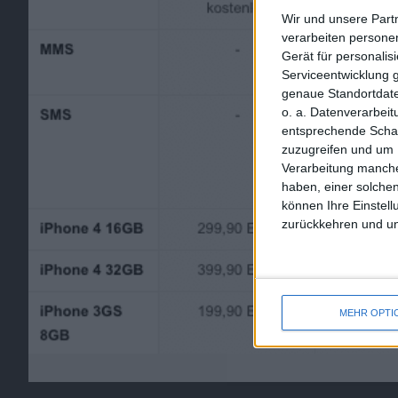
Wir und unsere Part
verarbeiten persone
Gerät für personali
Serviceentwicklung 
genaue Standortdate
o. a. Datenverarbei
entsprechende Schalt
zuzugreifen und um 
Verarbeitung manche
haben, einer solchen
können Ihre Einstell
zurückkehren und unt
MEHR OPTI