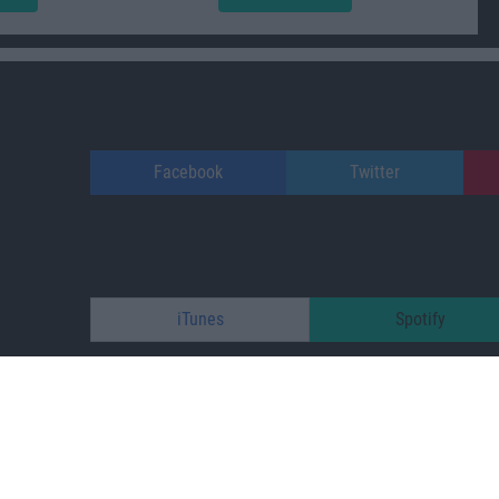
Facebook
Twitter
iTunes
Spotify
patreon.com/s