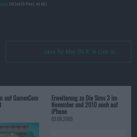
laden
(562x629 Pixel, 46 kB).
Java für Mac OS X: In Lion ni…
arn auf GamesCom
Erweiterung zu Die Sims 3 im
t
November und 2010 auch auf
iPhone
03.08.2009