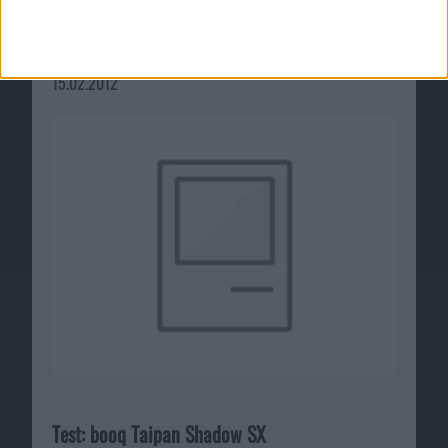
Euro Truck Simulator 2 – Release-Termin für
LKW-Simulation auf August verschoben
15.02.2012
Test: booq Taipan Shadow SX