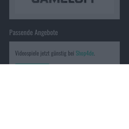
Passende Angebote
Videospiele jetzt günstig bei
Shop4de
.
Zum Angebot
Testergebnis
URS: 6 von 10