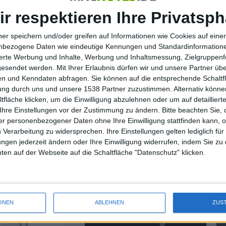
relativ kurz ausfällt und nur 16 Sekunden dauert.
ir respektieren Ihre Privatsph
ner speichern und/oder greifen auf Informationen wie Cookies auf ein
nbezogene Daten wie eindeutige Kennungen und Standardinformatione
sierte Werbung und Inhalte, Werbung und Inhaltsmessung, Zielgruppen
Neue kostenlose Inhalte für P…
gesendet werden.
Mit Ihrer Erlaubnis dürfen wir und unsere Partner ü
n und Kenndaten abfragen. Sie können auf die entsprechende Schaltfl
tung durch uns und unsere 1538 Partner zuzustimmen. Alternativ können
fläche klicken, um die Einwilligung abzulehnen oder um auf detailliert
Ihre Einstellungen vor der Zustimmung zu ändern.
Bitte beachten Sie, 
r personenbezogener Daten ohne Ihre Einwilligung stattfinden kann, 
 Verarbeitung zu widersprechen. Ihre Einstellungen gelten lediglich für
 Multiplattform-
Neuer Trailer zu GTA 5 kommt
ungen jederzeit ändern oder Ihre Einwilligung widerrufen, indem Sie zu
auch für Mac
am 30. April 2013
en auf der Webseite auf die Schaltfläche "Datenschutz" klicken.
26.04.2013
ONEN
ABLEHNEN
ZUS