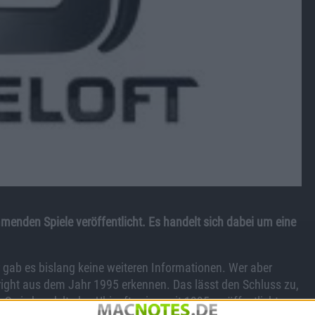
menden Spiele veröffentlicht. Es handelt sich dabei um eine
ab es bislang keine weiteren Informationen. Wer aber
pyright aus dem Jahr 1995 erkennen. Das lässt den Schluss zu,
Serie handelt, das Ubisoft seinerzeit 1995 veröffentlichte.