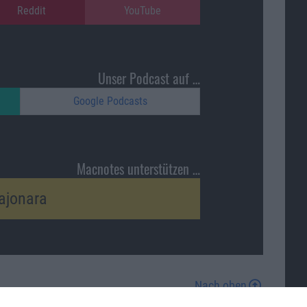
Reddit
YouTube
Unser Podcast auf …
Google Podcasts
Macnotes unterstützen …
ajonara
Nach oben