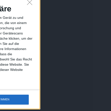
äre
em Gerät zu und
n, die von einem
forschung und
ber Gerätescans
äche klicken, um der
 Sie auf die
ere Informationen
dass die
obwohl Sie das Recht
 diese Website. Sie
 dieser Website
TIMMEN