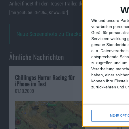
Anbei findet Ihr den Teaser-Trailer, der tatsächlich typisch 
W
[mn-youtube id="J6JjKnww5lU"]
Wir und unsere Part
verarbeiten persone
Gerät für personali
Neue Screenshots zu Crackdown …
Serviceentwicklung 
genaue Standortdate
o. a. Datenverarbei
Ähnliche Nachrichten
entsprechende Schalt
zuzugreifen und um 
Verarbeitung manche
haben, einer solchen
Chillingos Horror Racing für
Sqrxz 3 – Neues
können Ihre Einstell
iPhone im Test
Jump-and-Run 
zurückkehren und unt
inkl. Chiptunes
01.10.2009
26.03.2012
MEHR OPTI