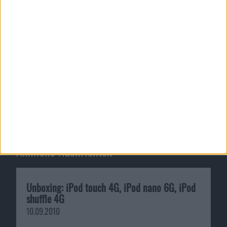
erfüllen.
iPad refurbished in den USA er…
Apple Store Oberhausen: Eröff…
Ähnliche Nachrichten
Unboxing: iPod touch 4G, iPod nano 6G, iPod
shuffle 4G
10.09.2010