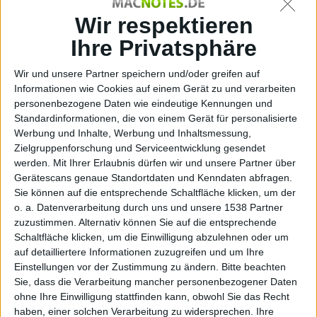
Event vorgestellten neuen Geräte polarisiert so wie der
Wir respektieren
neue iPod nano. Den einen ist er zu klein, die anderen
lieben das neue Multi-Touch Display. „Quadratisch,
Ihre Privatsphäre
praktisch, gut“ oder zu viel des Minimalismus? Unser
Test klärt auf.
Wir und unsere Partner speichern und/oder greifen auf
Informationen wie Cookies auf einem Gerät zu und verarbeiten
Die Antwort auf die Frage, die sich bereits vor dem
personenbezogene Daten wie eindeutige Kennungen und
Auspacken des neuen iPod nano stellt, wirkt sich
Standardinformationen, die von einem Gerät für personalisierte
Werbung und Inhalte, Werbung und Inhaltsmessung,
weniger auf das letztendliche Testurteil als auf die
Zielgruppenforschung und Serviceentwicklung gesendet
Farbtoleranz der Testperson aus: Warum ist unser
werden.
Mit Ihrer Erlaubnis dürfen wir und unsere Partner über
Testmodell pink? Schnell zeigt sich, wer in der
Gerätescans genaue Standortdaten und Kenndaten abfragen.
Redaktion bei der vorherigen Aufteilung der
Sie können auf die entsprechende Schaltfläche klicken, um der
Versuchsgeräte zwischen Männlein und Weiblein
o. a. Datenverarbeitung durch uns und unsere 1538 Partner
unwissend über diese Problematik den kürzeren
zuzustimmen. Alternativ können Sie auf die entsprechende
gezogen hat. Aber wer will sich beschweren?
Schaltfläche klicken, um die Einwilligung abzulehnen oder um
auf detailliertere Informationen zuzugreifen und um Ihre
Schließlich gibt es einen hippen Neuzugang in Apples
Einstellungen vor der Zustimmung zu ändern.
Bitte beachten
Musikplayer-Riege auszuprobieren, also packen wir’s
Sie, dass die Verarbeitung mancher personenbezogener Daten
an.
ohne Ihre Einwilligung stattfinden kann, obwohl Sie das Recht
haben, einer solchen Verarbeitung zu widersprechen. Ihre