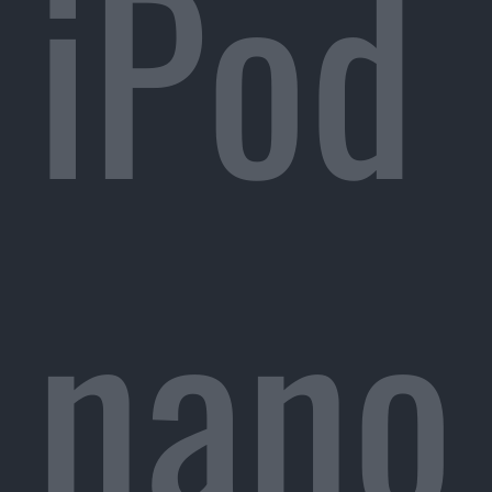
iPod
nano