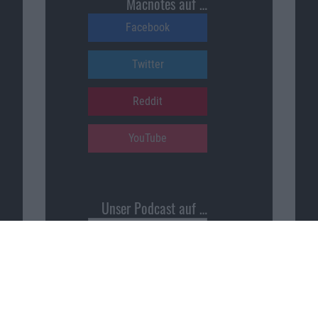
Macnotes auf …
Facebook
Twitter
Reddit
YouTube
Unser Podcast auf …
iTunes
Spotify
Google Podcasts