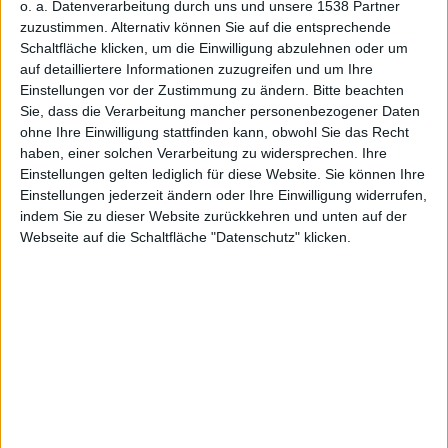
Heinze reicht noch nicht ganz aus, um einem Tweet
o. a. Datenverarbeitung durch uns und unsere 1538 Partner
von Takahiro Amano auf die Schliche zu kommen.
zuzustimmen. Alternativ können Sie auf die entsprechende
Schaltfläche klicken, um die Einwilligung abzulehnen oder um
Glücklicherweise haben die Kollegen von
Kotaku
einen
auf detailliertere Informationen zuzugreifen und um Ihre
Tweet des Mitarbeiters der japanischen Zubehör-Firma
Einstellungen vor der Zustimmung zu ändern.
Bitte beachten
KeysFactory als unmissverständlich erkannt.
Sie, dass die Verarbeitung mancher personenbezogener Daten
Amano gibt an, dass am 11. November 2010 3DS-
ohne Ihre Einwilligung stattfinden kann, obwohl Sie das Recht
haben, einer solchen Verarbeitung zu widersprechen. Ihre
Produkte, die der Hersteller designt hat, auf den
Einstellungen gelten lediglich für diese Website. Sie können Ihre
japanischen Markt gebracht werden würden. Käufer,
Einstellungen jederzeit ändern oder Ihre Einwilligung widerrufen,
die diese Produkte kaufen, würden auch das Nintendo
indem Sie zu dieser Website zurückkehren und unten auf der
3DS kaufen können. Und weitere Details dazu würde
Webseite auf die Schaltfläche "Datenschutz" klicken.
man auf der Homepage von
KeysFactory
demnächst
abrufen können. So zumindest die Übersetzung
seitens Kotaku.
Nintendo hat bislang noch kein offizielles Release-
Datum des Nintendo 3DS bekannt gegeben. Sicher ist,
dass die Konkurrenz von Microsoft Kinect am 20.
November in Japan veröffentlichen will. Kotaku hat
die Release-Daten früherer Nintendo-Produkte zum