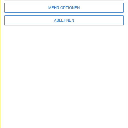
MEHR OPTIONEN
ABLEHNEN
Apple verdoppelt Marktwert, Keep Your Word,
Japan-iPads, launch2net & Updates: Notizen
vom 18.5
18.05.2010