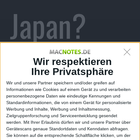
Japan?
Alexander Trust, den 13. September 2010
Wir respektieren
Wird der neue Handheld Nintendo
3DS noch dieses Jahr in Japan
Ihre Privatsphäre
veröffentlicht? Einen japanischer
Mitarbeiter der Zubehör-Firma
Wir und unsere Partner speichern und/oder greifen auf
Informationen wie Cookies auf einem Gerät zu und verarbeiten
KeysFactory hat bei Twitter den 11.
Nintendo 3DS
personenbezogene Daten wie eindeutige Kennungen und
November 2010 als potenzielles
Standardinformationen, die von einem Gerät für personalisierte
Release-Datum für den Nintendo 3DS in Japan
Werbung und Inhalte, Werbung und Inhaltsmessung,
genannt.
Zielgruppenforschung und Serviceentwicklung gesendet
werden.
Mit Ihrer Erlaubnis dürfen wir und unsere Partner über
Wir beherrschen zwar in der Redaktion einige
Gerätescans genaue Standortdaten und Kenndaten abfragen.
Sprachen, doch das Japanisch von Kollege Dennis
Sie können auf die entsprechende Schaltfläche klicken, um der