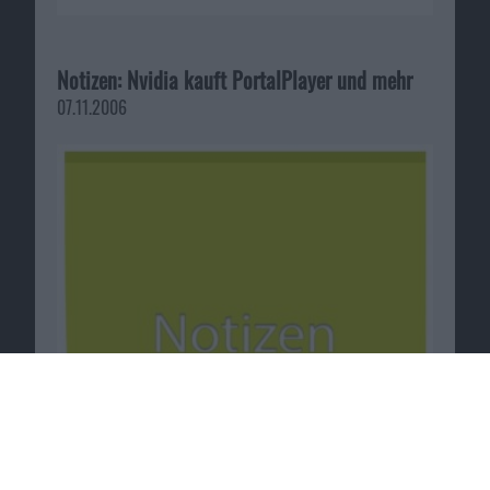
Notizen: Nvidia kauft PortalPlayer und mehr
07.11.2006