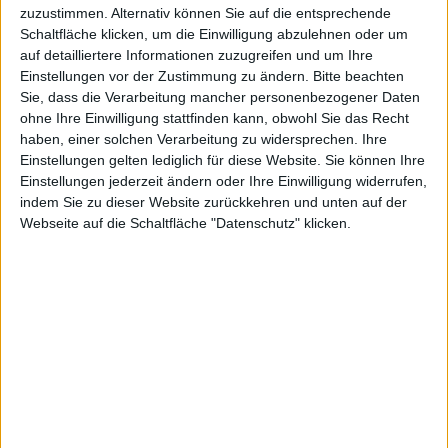
iPad
zuzustimmen. Alternativ können Sie auf die entsprechende
Schaltfläche klicken, um die Einwilligung abzulehnen oder um
auf detailliertere Informationen zuzugreifen und um Ihre
Einstellungen vor der Zustimmung zu ändern.
Bitte beachten
veröffentli
Sie, dass die Verarbeitung mancher personenbezogener Daten
ohne Ihre Einwilligung stattfinden kann, obwohl Sie das Recht
haben, einer solchen Verarbeitung zu widersprechen. Ihre
Einstellungen gelten lediglich für diese Website. Sie können Ihre
Einstellungen jederzeit ändern oder Ihre Einwilligung widerrufen,
indem Sie zu dieser Website zurückkehren und unten auf der
Webseite auf die Schaltfläche "Datenschutz" klicken.
cht
Alexander Trust, den 5. August 2010
Gamelofts Umsetzung des Franchis von Tom Clancy’s
Splinter Cell Conviction hat nun auch seinen Weg aufs
iPad
gefunden.