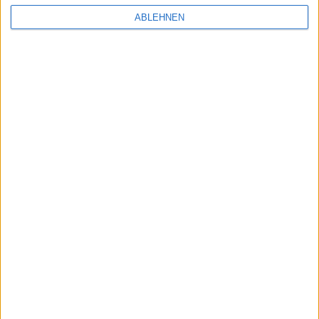
ABLEHNEN
Tom Clancy’s Ghost Recon Future Soldier –
Singleplayer-Trailer zum Ego-Shooter für PC,