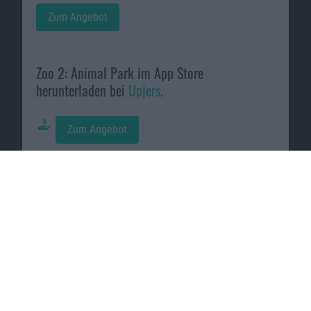
Zum Angebot
Zoo 2: Animal Park im App Store
herunterladen bei
Upjers
.
Zum Angebot
Macnotes verdient als Amazon-
Partner an qualifizierten
Verkäufen, die über diese
Website vermittelt werden.