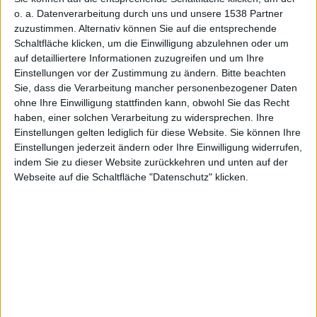
Alexander Trust, den 15. Juli 2010
o. a. Datenverarbeitung durch uns und unsere 1538 Partner
zuzustimmen. Alternativ können Sie auf die entsprechende
Schaltfläche klicken, um die Einwilligung abzulehnen oder um
auf detailliertere Informationen zuzugreifen und um Ihre
Einstellungen vor der Zustimmung zu ändern.
Bitte beachten
Sie, dass die Verarbeitung mancher personenbezogener Daten
ohne Ihre Einwilligung stattfinden kann, obwohl Sie das Recht
haben, einer solchen Verarbeitung zu widersprechen. Ihre
Einstellungen gelten lediglich für diese Website. Sie können Ihre
Einstellungen jederzeit ändern oder Ihre Einwilligung widerrufen,
George Hotz alias Geohot
indem Sie zu dieser Website zurückkehren und unten auf der
Webseite auf die Schaltfläche "Datenschutz" klicken.
George Hotz, der unter dem Pseudonym GeoHot für
seinen Hack von
iPhone
und PlayStation 3 im Internet
bekannt wurde, hat sich nun ins Privatleben
zurückgezogen. Ein englischsprachiges Gaming-
Magazin mutmaßt nun darüber, ob der vollständige
Crack der PlayStation 3 zu schwer für Hotz gewesen
sei.