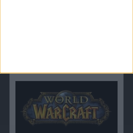
World of WarCraft: City Exploit hinterließ tote
Städte im MMORPG
08.10.2012