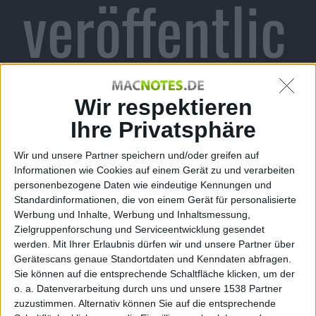
veröffentlic
ht
Wir respektieren
Ihre Privatsphäre
Wir und unsere Partner speichern und/oder greifen auf
Alexander Trust, den 8. Juli 2010
Informationen wie Cookies auf einem Gerät zu und verarbeiten
personenbezogene Daten wie eindeutige Kennungen und
Publisher „Republic of Fun“ hat ein neues
Standardinformationen, die von einem Gerät für personalisierte
Gelegenheitsspiel für iPad vorgestellt. Der „Flight
Werbung und Inhalte, Werbung und Inhaltsmessung,
Control“-Klon ist ab sofort im
App Store
verfügbar.
Zielgruppenforschung und Serviceentwicklung gesendet
werden.
Mit Ihrer Erlaubnis dürfen wir und unsere Partner über
Die Angelsachsen sagen „line drawing game“ zu dem
Gerätescans genaue Standortdaten und Kenndaten abfragen.
Genre, das Flight Control von Firemint und andere auf
Sie können auf die entsprechende Schaltfläche klicken, um der
der
iPhone
-Plattform groß gemacht haben. Publisher
o. a. Datenverarbeitung durch uns und unsere 1538 Partner
zuzustimmen. Alternativ können Sie auf die entsprechende
„Republic of Fun“ hat nun ein solches „line drawing