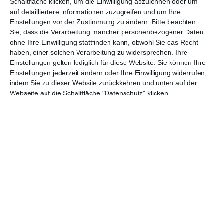
Schaltfläche klicken, um die Einwilligung abzulehnen oder um
game“ veröffentlicht, und zwar unter dem schönen
auf detailliertere Informationen zuzugreifen und um Ihre
Titel „The Squadron: Curse of the Aztecs“ .
Einstellungen vor der Zustimmung zu ändern.
Bitte beachten
Wie üblich bei solchen Spielen ist der Einstieg relativ
Sie, dass die Verarbeitung mancher personenbezogener Daten
einfach, aber mit zunehmender Spieldauer wird das
ohne Ihre Einwilligung stattfinden kann, obwohl Sie das Recht
haben, einer solchen Verarbeitung zu widersprechen. Ihre
Geschehen anspruchsvoller, zumindest aber wird der
Einstellungen gelten lediglich für diese Website. Sie können Ihre
Spieler in seiner Reaktion mehr gefordert.
Einstellungen jederzeit ändern oder Ihre Einwilligung widerrufen,
Update vom 17.03.2021
: Dieser Beitrag enthielt ein
indem Sie zu dieser Website zurückkehren und unten auf der
Video auf YouTube, das es heute so nicht mehr gibt.
Webseite auf die Schaltfläche "Datenschutz" klicken.
Deshalb haben wir es entfernt.
Spieler geben den Weg ihrer eigenen Flugzeuge vor.
Gleichzeitig kommen Geschwader gegnerischer Flieger
auf einen geheimen Azteken-Artefakt zugeflogen, das
sich in der Bildmitte des iPad befindet, und welches
der Spieler vor Angriffen beschützen muss, ansonsten
würden zerstörerische Kräfte freigesetzt, die das Ende
der Welt bedeuten würden.
„The Squadron“ kostet 2,39 Euro. Eine Lite-Variante