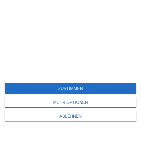
Real Racing 2 HD für iPad veröffentlicht
11.03.2011
ZUSTIMMEN
MEHR OPTIONEN
ABLEHNEN