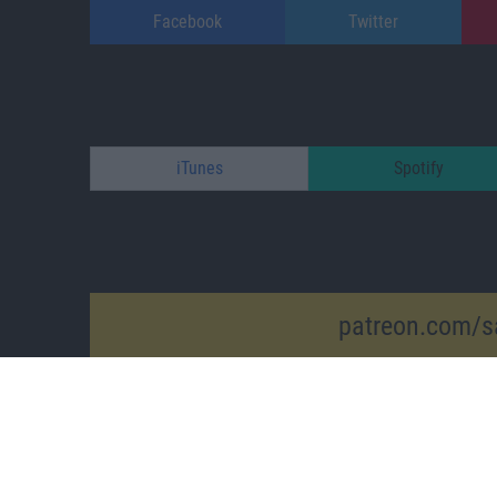
Facebook
Twitter
iTunes
Spotify
patreon.com/s
Impressum
/
Datenschutz