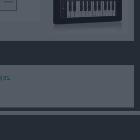
jers
.