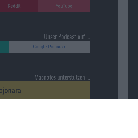
Reddit
YouTube
Unser Podcast auf …
Google Podcasts
Macnotes unterstützen …
ajonara
Nach oben