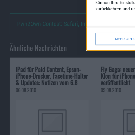
können Ihre Einstell
zurückkehren und unt
Pwn2Own-Contest: Safari, Inter…
MEHR OPTI
Ähnliche Nachrichten
iPad für Paid Content, Epson-
Fly Gaga: neue
iPhone-Drucker, Facetime-Halter
Klon für iPhon
& Updates: Notizen vom 6.8
veröffentlicht
06.08.2010
09.08.2010