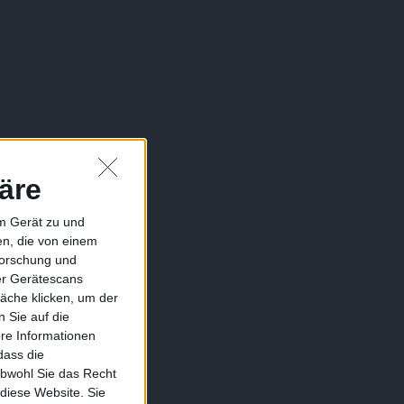
äre
em Gerät zu und
n, die von einem
forschung und
ber Gerätescans
äche klicken, um der
 Sie auf die
ere Informationen
dass die
obwohl Sie das Recht
 diese Website. Sie