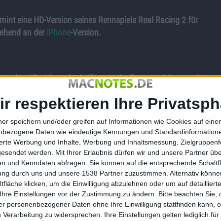
mint eine HD-Version seines Rennspiels Real Racing 2 für
tgehend an der
iPhone
-Version.
d
und im iPad 2 steckt, heißt es in der Pressemeldung und sie
 Mehrspieler-Optionen vorgibt. Auf dem iPad hat man nun
ir respektieren Ihre Privatsph
ti-Aliasing erleben können, vollständig modellierte Innenräume
ner speichern und/oder greifen auf Informationen wie Cookies auf ein
kte und Oberflächen sollen besonders detailliert sein auf
nbezogene Daten wie eindeutige Kennungen und Standardinformatione
Ebenfalls wird auf dem iPad 2 das neue Gyroskop
sierte Werbung und Inhalte, Werbung und Inhaltsmessung, Zielgruppen
gesendet werden.
Mit Ihrer Erlaubnis dürfen wir und unsere Partner ü
n und Kenndaten abfragen. Sie können auf die entsprechende Schaltfl
 touch und iPad (2) übertragen – Online-Savegame sei Dank.
tung durch uns und unsere 1538 Partner zuzustimmen. Alternativ können
den unterschiedlichen Plattformen zu agieren, d. h. iPhone-
fläche klicken, um die Einwilligung abzulehnen oder um auf detailliert
ten.
Ihre Einstellungen vor der Zustimmung zu ändern.
Bitte beachten Sie, 
r personenbezogener Daten ohne Ihre Einwilligung stattfinden kann, 
alls Game Center.
 Verarbeitung zu widersprechen. Ihre Einstellungen gelten lediglich für