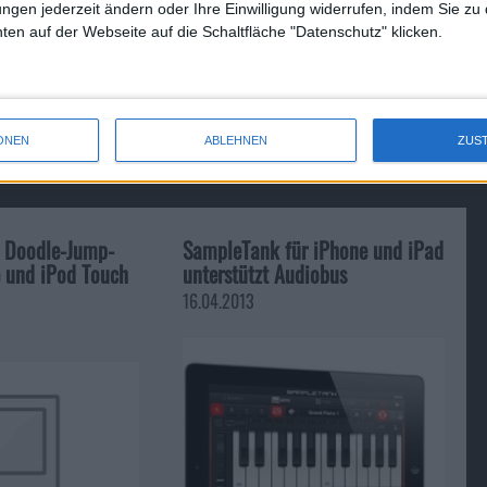
ungen jederzeit ändern oder Ihre Einwilligung widerrufen, indem Sie zu
en auf der Webseite auf die Schaltfläche "Datenschutz" klicken.
League of Legends: Neuer Koop-…
ONEN
ABLEHNEN
ZUS
r Doodle-Jump-
SampleTank für iPhone und iPad
e und iPod Touch
unterstützt Audiobus
16.04.2013