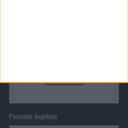
als Bonus für Vorbesteller in Deutschland und
der Schweiz
02.03.2011
Passende Angebote