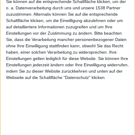
Sie können auf die entsprechende Schaltfläche klicken, um der
Alexander Trust, den 7. Juli 2010
o. a. Datenverarbeitung durch uns und unsere 1538 Partner
zuzustimmen. Alternativ können Sie auf die entsprechende
Schaltfläche klicken, um die Einwilligung abzulehnen oder um
auf detailliertere Informationen zuzugreifen und um Ihre
Einstellungen vor der Zustimmung zu ändern.
Bitte beachten
Sie, dass die Verarbeitung mancher personenbezogener Daten
ohne Ihre Einwilligung stattfinden kann, obwohl Sie das Recht
haben, einer solchen Verarbeitung zu widersprechen. Ihre
Einstellungen gelten lediglich für diese Website. Sie können Ihre
Einstellungen jederzeit ändern oder Ihre Einwilligung widerrufen,
indem Sie zu dieser Website zurückkehren und unten auf der
Split/Second: Velocity – Screenshot PSP
Webseite auf die Schaltfläche "Datenschutz" klicken.
Handheld-Spieler können sich freuen, denn Disney
Interactive Studios hat angekündigt, dass man das
Rennspiel Split/Second Velocity nun auch in einer
Fassung für Sonys PSP und PSPgo veröffentlichen
wird und zwar noch zum Weihnachtsgeschäft 2010.
Disney Interactive Studios wird im November 2010