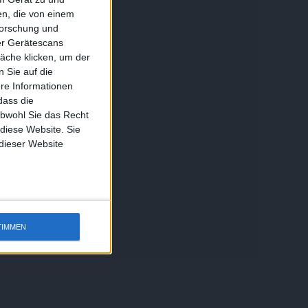
n, die von einem
forschung und
ber Gerätescans
äche klicken, um der
 Sie auf die
ere Informationen
dass die
obwohl Sie das Recht
 diese Website. Sie
 dieser Website
TIMMEN