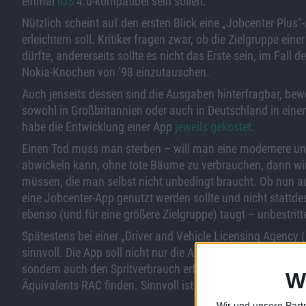
einmal
iOS
4.0-kompatibel sein sollen.
Nützlich scheint auf den ersten Blick eine „Jobcenter Plu
erleichtern soll. Kritiker fragen zwar, ob die Zielgruppe ei
dürfte, andererseits sollte es nicht das Erste sein, im Fall
Nokia-Knochen von ’98 einzutauschen.
Auch jenseits dessen sind die Ausgaben hinterfragbar, bew
sowohl in Großbritannien oder auch in Deutschland in ei
habe die Entwicklung einer App
jeweils gekostet
.
Einen Tod muss man sterben – will man eine modernere und
abwickeln kann, ohne tote Bäume zu verbrauchen, dann wir
müssen, die man selbst nicht unbedingt braucht. Ob nun a
eine Jobcenter-App genutzt werden sollte und nicht statt
ebenso (und für eine größere Zielgruppe) taugt – unbestritt
Spätestens bei einer „Driver and Vehicle Licensing Agency
sinnvoll. Die App soll nicht nur die An-, Um- und Abmeldu
sondern auch den Spritverbrauch erfassen helfen und im No
W
Äquivalents RAC finden. Sinnvoll ist die iPhone-Lösung al
Wir und unsere Part