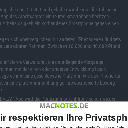
s“-App, die über 50.000 mal geladen wurde und die Jobsuche
ner App des Arbeitsamtes ein teures Smartphone besitzen
 der Arbeitslosigkeit ein vorhandenes Smartphone gegen einen
egen sich aber verglichen mit anderen IT-bezogenen Budgets
nem vertretbaren Rahmen. Zwischen 10.000 und 40.000 Pfund
 effiziente Verwaltung, die grundlegende Vorgänge
d man mit der einen oder anderen Entwicklung leben
usgerechnet eine geschlossene Plattform wie das iPhone für
dessen eine plattformunabhängige, browserbasierte Lösung
en.
 (DVLA)“-App wird die Portierung aufs iPhone schon wieder
ng von KFZ und die Abwicklung der KFZ-Steuer ermöglichen,
tfall die nächstgelegenen Helfer des britischen ADAC-
ir respektieren Ihre Privatsph
lemal, um eine solche App auch mobil dabei zu haben.
ner speichern und/oder greifen auf Informationen wie Cookies auf ein