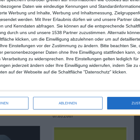
nicht bezahlt wurde, oder wessen Leben durch Kriminalität
nbezogene Daten wie eindeutige Kennungen und Standardinformatione
en, dass es dafür eine App gibt“
, so der zynische
sierte Werbung und Inhalte, Werbung und Inhaltsmessung, Zielgruppen
gesendet werden.
Mit Ihrer Erlaubnis dürfen wir und unsere Partner ü
n und Kenndaten abfragen. Sie können auf die entsprechende Schaltfl
tung durch uns und unsere 1538 Partner zuzustimmen. Alternativ können
fläche klicken, um die Einwilligung abzulehnen oder um auf detailliert
Ihre Einstellungen vor der Zustimmung zu ändern.
Bitte beachten Sie, 
iMovie für iPhone: Videoschni…
r personenbezogener Daten ohne Ihre Einwilligung stattfinden kann, 
 Verarbeitung zu widersprechen. Ihre Einstellungen gelten lediglich für
ungen jederzeit ändern oder Ihre Einwilligung widerrufen, indem Sie zu
en auf der Webseite auf die Schaltfläche "Datenschutz" klicken.
gerüchteweise
Notizen: Spiele auf Apple TV und
ONEN
ABLEHNEN
ZUS
hone
mehr
07.03.2007