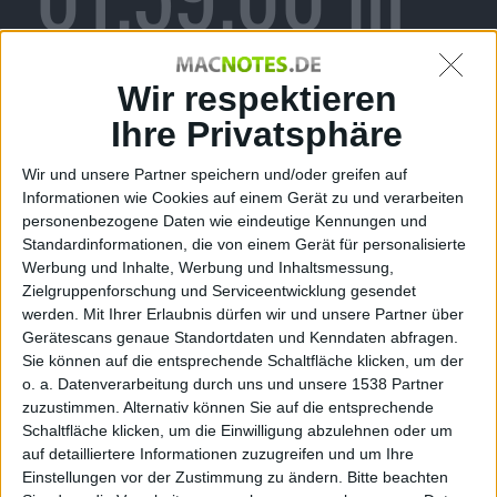
Arbeit
Wir respektieren
Ihre Privatsphäre
Wir und unsere Partner speichern und/oder greifen auf
Alexander Trust, den 4. Juli 2010
Informationen wie Cookies auf einem Gerät zu und verarbeiten
Das
iPhone
4
ist bereits gejailbreakt
personenbezogene Daten wie eindeutige Kennungen und
Standardinformationen, die von einem Gerät für personalisierte
realisiert worden, auch wenn er
Werbung und Inhalte, Werbung und Inhaltsmessung,
leider noch nicht veröffentlicht
Zielgruppenforschung und Serviceentwicklung gesendet
wurde. Nun arbeitet Dev-Team an
werden.
Mit Ihrer Erlaubnis dürfen wir und unsere Partner über
einem passenden Unlock für das
Gerätescans genaue Standortdaten und Kenndaten abfragen.
Baseband 01.59.00 des
iOS
4.
Sie können auf die entsprechende Schaltfläche klicken, um der
o. a. Datenverarbeitung durch uns und unsere 1538 Partner
Baseband
Wie MuscleNerd via Twitter
zuzustimmen. Alternativ können Sie auf die entsprechende
01.59.00
mitteilte, gibt es erste Erfolge beim
Schaltfläche klicken, um die Einwilligung abzulehnen oder um
auf detailliertere Informationen zuzugreifen und um Ihre
Unlock des Baseband 01.59.00. Bis
Einstellungen vor der Zustimmung zu ändern.
Bitte beachten
zum funktionierenden Unlock sei es jedoch noch ein