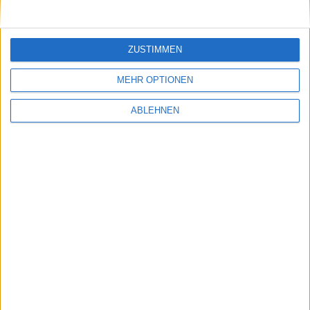
Gerätepreise und Vertragskonditionen
13.10.2010
ZUSTIMMEN
MEHR OPTIONEN
ABLEHNEN
iPhone HD/4G: Weiße Frontpartie mit
Alurahmen
24.05.2010