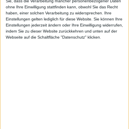
Sie, dass die Verarbeitung mancher personenbezogener Daten
weiter Weg.
ohne Ihre Einwilligung stattfinden kann, obwohl Sie das Recht
Entwickler und Hacker Planetbeing, ebenfalls ein
haben, einer solchen Verarbeitung zu widersprechen. Ihre
Einstellungen gelten lediglich für diese Website. Sie können Ihre
Mitglied des Dev-Team, berichtet,
Apple
habe den
Einstellungen jederzeit ändern oder Ihre Einwilligung widerrufen,
Exploit geschlossen, den Geohots blacksn0w-Unlock
indem Sie zu dieser Website zurückkehren und unten auf der
ausnutzte. Dies sei aber kein Grund zur Sorge. Es gäbe
Webseite auf die Schaltfläche "Datenschutz" klicken.
noch genug bekannte Tricks für das Baseband.
Test: Optima Holder Case für …
App Store: Manipulation von Ra…
Ähnliche Nachrichten