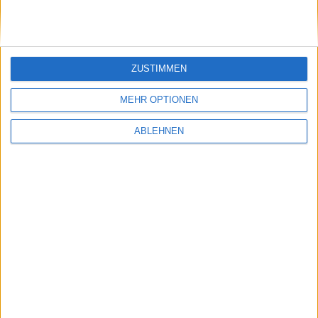
ZUSTIMMEN
MEHR OPTIONEN
ABLEHNEN
Zoom am iPad Pro mit Center Stage
28.05.2021