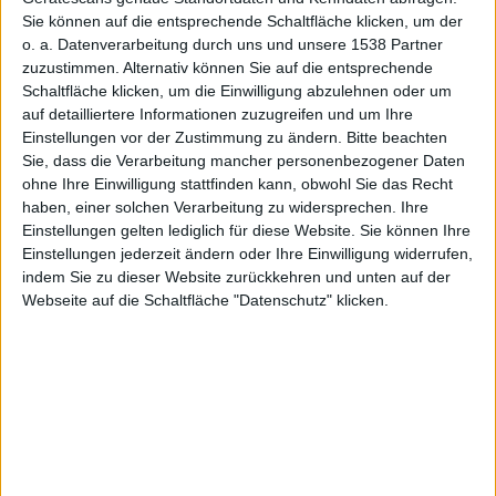
Sie können auf die entsprechende Schaltfläche klicken, um der
o. a. Datenverarbeitung durch uns und unsere 1538 Partner
zuzustimmen. Alternativ können Sie auf die entsprechende
Schaltfläche klicken, um die Einwilligung abzulehnen oder um
auf detailliertere Informationen zuzugreifen und um Ihre
Einstellungen vor der Zustimmung zu ändern.
Bitte beachten
Sie, dass die Verarbeitung mancher personenbezogener Daten
iSkat Online
ohne Ihre Einwilligung stattfinden kann, obwohl Sie das Recht
haben, einer solchen Verarbeitung zu widersprechen. Ihre
Wie MobileBits bekannt gab, ist iSkat sowohl für das
Einstellungen gelten lediglich für diese Website. Sie können Ihre
iPhone
als auch für den iPod touch nun in einer
Einstellungen jederzeit ändern oder Ihre Einwilligung widerrufen,
indem Sie zu dieser Website zurückkehren und unten auf der
aktuelleren Version in Apples
App Store
verfügbar.
Webseite auf die Schaltfläche "Datenschutz" klicken.
iSkat wurde überarbeitet und zeigt sich in komplett
neuem Gewand.
Ob in der Pause, auf dem Sofa oder unterwegs, das
neue iSkat Online bringt Euch nun endlich wirkliches
Kartenspielgefühl, egal wo ihr seid. Dank des echten
Online-Multiplayer-Modus könnt ihr mit aller Welt eine
Partie spielen – ob Afrika, Asien oder Grönland.