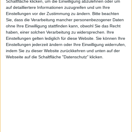
Schaltfläche klicken, um die Einwilligung abzulehnen oder um
auf detailliertere Informationen zuzugreifen und um Ihre
Einstellungen vor der Zustimmung zu ändern.
Bitte beachten
Sie, dass die Verarbeitung mancher personenbezogener Daten
ohne Ihre Einwilligung stattfinden kann, obwohl Sie das Recht
haben, einer solchen Verarbeitung zu widersprechen. Ihre
Einstellungen gelten lediglich für diese Website. Sie können Ihre
Einstellungen jederzeit ändern oder Ihre Einwilligung widerrufen,
Final Fantasy 14 – Screenshot E3 2010
indem Sie zu dieser Website zurückkehren und unten auf der
Webseite auf die Schaltfläche "Datenschutz" klicken.
Noch 2010 möchte Square Enix das Rollenspiel Final
Fantasy 14 auf eine neue Ebene heben. Man wird den
Teil für PlayStation 3 und Windows PC als MMORPG
anbieten. Auf der E3 2010 ging man mit dem Spiel
hausieren.
Final Fantasy XIV
soll noch in 2010 erscheinen.
Square Enix wird das Onlinerollenspiel auf der E3
präsentieren und später im Jahr für Windows PC und
PlayStation 3 veröffentlichen.
Schauplatz in dem kommenden Onlinerollenspiel wird