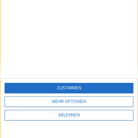
veröffentlicht
23.07.2010
ZUSTIMMEN
MEHR OPTIONEN
ABLEHNEN
PS3 Jailbreak – Besaß Geohot doch einen
PSN-Account?