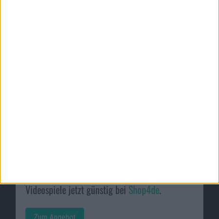
Passende Angebote
Videospiele jetzt günstig bei
Shop4de
.
Zum Angebot