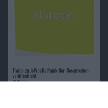
Trailer zu JoWooDs Painkiller: Resurrection
veröffentlicht
18.10.2009